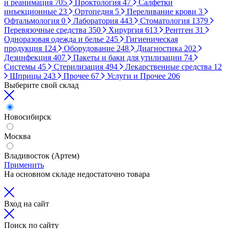
и реанимация
705
Проктология
47
Салфетки
инъекционные
23
Ортопедия
5
Переливание крови
3
Офтальмология
0
Лаборатория
443
Стоматология
1379
Перевязочные средства
350
Хирургия
613
Рентген
31
Одноразовая одежда и белье
245
Гигиеническая
продукция
124
Оборудование
248
Диагностика
202
Дезинфекция
407
Пакеты и баки для утилизации
74
Системы
45
Стерилизация
494
Лекарственные средства
12
Шприцы
243
Прочее
67
Услуги и Прочее
206
Выберите свой склад
Новосибирск
Москва
Владивосток (Артем)
Применить
На основном складе недостаточно товара
Вход на сайт
Поиск по сайту