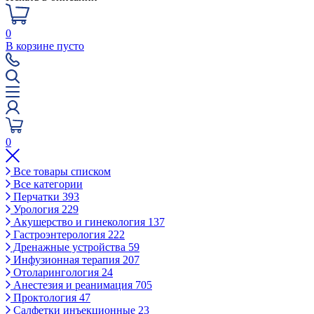
0
В корзине пусто
0
Все товары списком
Все категории
Перчатки
393
Урология
229
Акушерство и гинекология
137
Гастроэнтерология
222
Дренажные устройства
59
Инфузионная терапия
207
Отоларингология
24
Анестезия и реанимация
705
Проктология
47
Салфетки инъекционные
23