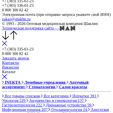
+7 (383) 335-61-23
+7 (383) 336-01-23
8 800 300 82 42
Электронная почта (при отправке запроса укажите свой ИНН)
zakaz@shaklin.ru
© 1993 - 2026 Оптовая медицинская компания Шаклин
Техническая поддержка сайта
—
+7 (383) 335-61-23
8 800 300 82 42
Заказать звонок
Контакты
Вакансии
Каталог
INEKTA
Лечебные учреждения
Аптечный
ассортимент
Стоматология
Салон красоты
Все товары списком
Все категории
Перчатки
393
Урология
229
Акушерство и гинекология
137
Гастроэнтерология
222
Дренажные устройства
59
Инфузионная терапия
207
Отоларингология
24
Анестезия