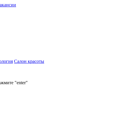
акансии
ология
Салон красоты
ажмите "enter"