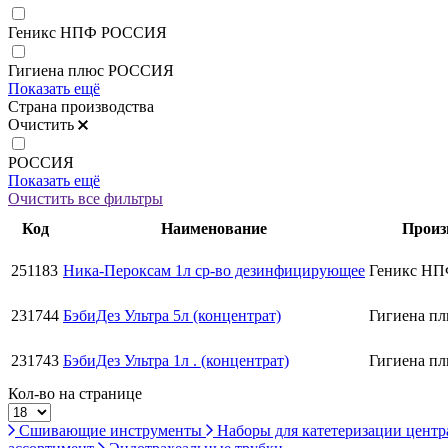
Геникс НПФ РОССИЯ
Гигиена плюс РОССИЯ
Показать ещё
Страна производства
Очистить
РОССИЯ
Показать ещё
Очистить все фильтры
Код
Наименование
Произ
251183
Ника-Пероксам 1л ср-во дезинфицирующее
Геникс Н
231744
БэбиДез Ультра 5л (концентрат)
Гигиена п
231743
БэбиДез Ультра 1л . (концентрат)
Гигиена п
Кол-во на странице
Сшивающие инструменты
Наборы для катетеризации цент