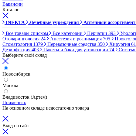
Вакансии
Каталог
INEKTA
Лечебные учреждения
Аптечный ассортимент
Все товары списком
Все категории
Перчатки
393
Уролог
Отоларингология
24
Анестезия и реанимация
705
Проктоло
Стоматология
1379
Перевязочные средства
350
Хирургия
61
Дезинфекция
403
Пакеты и баки для утилизации
74
Систем
Выберите свой склад
Новосибирск
Москва
Владивосток (Артем)
Применить
На основном складе недостаточно товара
Вход на сайт