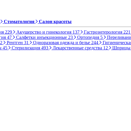
Стоматология
Салон красоты
ия
229
Акушерство и гинекология
137
Гастроэнтерология
221
гия
47
Салфетки инъекционные
23
Ортопедия
5
Переливани
2
Рентген
31
Одноразовая одежда и белье
244
Гигиеническа
ы
45
Стерилизация
493
Лекарственные средства
12
Шприц