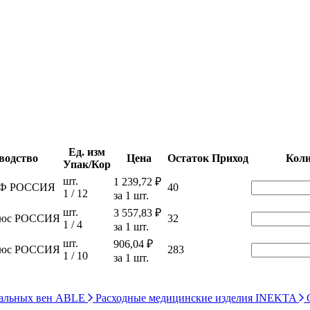
Ед. изм
водство
Цена
Остаток
Приход
Коли
Упак/Кор
шт.
1 239,72 ₽
ПФ РОССИЯ
40
1 / 12
за 1 шт.
шт.
3 557,83 ₽
люс РОССИЯ
32
1 / 4
за 1 шт.
шт.
906,04 ₽
люс РОССИЯ
283
1 / 10
за 1 шт.
ральных вен ABLE
Расходные медицинские изделия INEKTA
С