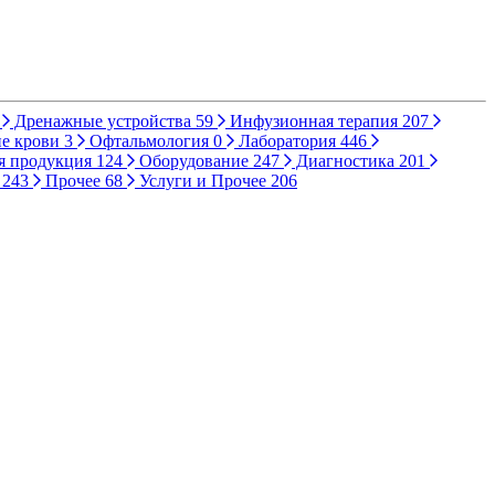
Дренажные устройства
59
Инфузионная терапия
207
е крови
3
Офтальмология
0
Лаборатория
446
я продукция
124
Оборудование
247
Диагностика
201
ы
243
Прочее
68
Услуги и Прочее
206