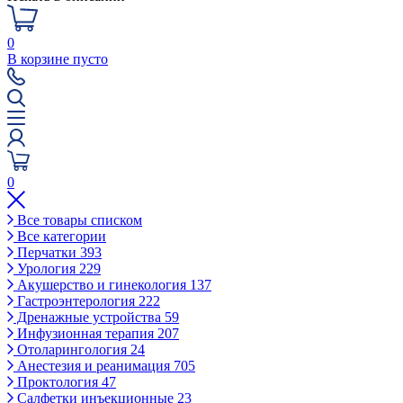
0
В корзине пусто
0
Все товары списком
Все категории
Перчатки
393
Урология
229
Акушерство и гинекология
137
Гастроэнтерология
222
Дренажные устройства
59
Инфузионная терапия
207
Отоларингология
24
Анестезия и реанимация
705
Проктология
47
Салфетки инъекционные
23