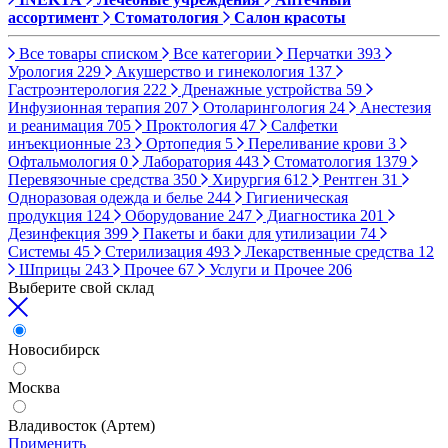
ассортимент
Стоматология
Салон красоты
Все товары списком
Все категории
Перчатки
393
Урология
229
Акушерство и гинекология
137
Гастроэнтерология
222
Дренажные устройства
59
Инфузионная терапия
207
Отоларингология
24
Анестезия
и реанимация
705
Проктология
47
Салфетки
инъекционные
23
Ортопедия
5
Переливание крови
3
Офтальмология
0
Лаборатория
443
Стоматология
1379
Перевязочные средства
350
Хирургия
612
Рентген
31
Одноразовая одежда и белье
244
Гигиеническая
продукция
124
Оборудование
247
Диагностика
201
Дезинфекция
399
Пакеты и баки для утилизации
74
Системы
45
Стерилизация
493
Лекарственные средства
12
Шприцы
243
Прочее
67
Услуги и Прочее
206
Выберите свой склад
Новосибирск
Москва
Владивосток (Артем)
Применить