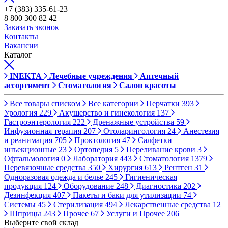
+7 (383) 335-61-23
8 800 300 82 42
Заказать звонок
Контакты
Вакансии
Каталог
INEKTA
Лечебные учреждения
Аптечный
ассортимент
Стоматология
Салон красоты
Все товары списком
Все категории
Перчатки
393
Урология
229
Акушерство и гинекология
137
Гастроэнтерология
222
Дренажные устройства
59
Инфузионная терапия
207
Отоларингология
24
Анестезия
и реанимация
705
Проктология
47
Салфетки
инъекционные
23
Ортопедия
5
Переливание крови
3
Офтальмология
0
Лаборатория
443
Стоматология
1379
Перевязочные средства
350
Хирургия
613
Рентген
31
Одноразовая одежда и белье
245
Гигиеническая
продукция
124
Оборудование
248
Диагностика
202
Дезинфекция
407
Пакеты и баки для утилизации
74
Системы
45
Стерилизация
494
Лекарственные средства
12
Шприцы
243
Прочее
67
Услуги и Прочее
206
Выберите свой склад