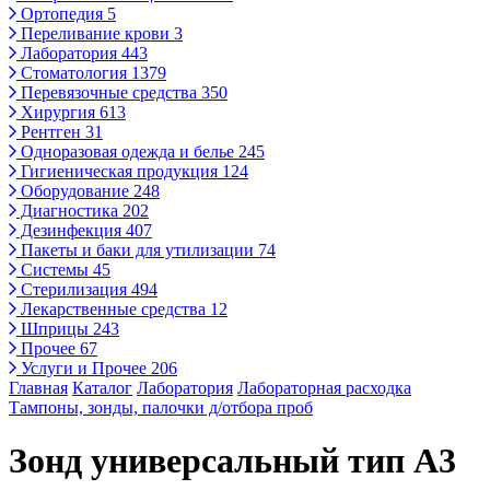
Ортопедия
5
Переливание крови
3
Лаборатория
443
Стоматология
1379
Перевязочные средства
350
Хирургия
613
Рентген
31
Одноразовая одежда и белье
245
Гигиеническая продукция
124
Оборудование
248
Диагностика
202
Дезинфекция
407
Пакеты и баки для утилизации
74
Системы
45
Стерилизация
494
Лекарственные средства
12
Шприцы
243
Прочее
67
Услуги и Прочее
206
Главная
Каталог
Лаборатория
Лабораторная расходка
Тампоны, зонды, палочки д/отбора проб
Зонд универсальный тип А3