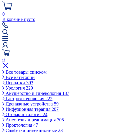
0
В корзине пусто
0
Все товары списком
Все категории
Перчатки
393
Урология
229
Акушерство и гинекология
137
Гастроэнтерология
222
Дренажные устройства
59
Инфузионная терапия
207
Отоларингология
24
Анестезия и реанимация
705
Проктология
47
Салфетки инъекционные
23