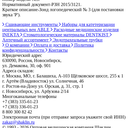
Нормативный документ-РЗН 2015/3121.
Краткое описание-Зонд логопедический № 3 (для постановки
звука 'Р').
Сшивающие инструменты
Наборы для катетеризации
центральных вен ABLE
Расходные медицинские изделия
INEKTA
Стоматологические материалы DENTKIST
Аптечный ассортимент
Эндотрахеальные трубки
О компании
Оплата и доставка
Политика
конфиденциальности
Контакты
Юридический адрес
630090, Россия, Новосибирск,
ул. Демакова, 30, оф. 901
Адреса складов:
г. Москва, МО, г. Балашиха, А-103 Щёлковское шоссе, 255 к 1
г. Артём (Владивосток) ул. Солнечная, 46
г. Ростов-на-Дону ул. Орская, д. 31, стр. 1
г. Новосибирск, ул. Арбузова 2/14
Многоканальные телефоны
+7 (383) 335-61-23
+7 (383) 336-01-23
8 800 300 82 42
Электронная почта (при отправке запроса укажите свой ИНН)
zakaz@shaklin.ru
© 1993 - 2026 Оптовая медицинская компания Шаклин