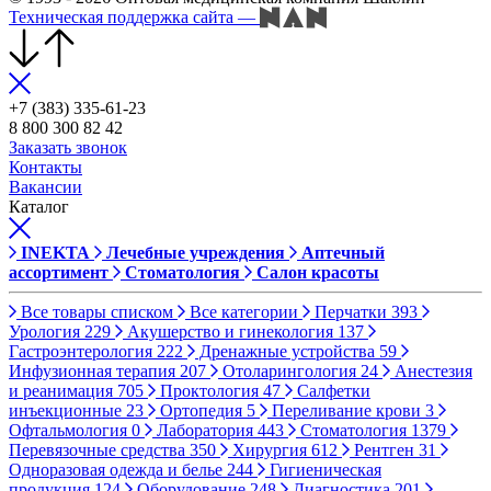
Техническая поддержка сайта
—
+7 (383) 335-61-23
8 800 300 82 42
Заказать звонок
Контакты
Вакансии
Каталог
INEKTA
Лечебные учреждения
Аптечный
ассортимент
Стоматология
Салон красоты
Все товары списком
Все категории
Перчатки
393
Урология
229
Акушерство и гинекология
137
Гастроэнтерология
222
Дренажные устройства
59
Инфузионная терапия
207
Отоларингология
24
Анестезия
и реанимация
705
Проктология
47
Салфетки
инъекционные
23
Ортопедия
5
Переливание крови
3
Офтальмология
0
Лаборатория
443
Стоматология
1379
Перевязочные средства
350
Хирургия
612
Рентген
31
Одноразовая одежда и белье
244
Гигиеническая
продукция
124
Оборудование
248
Диагностика
201