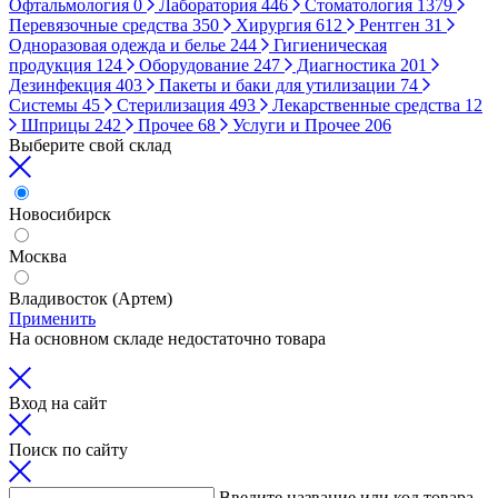
Офтальмология
0
Лаборатория
446
Стоматология
1379
Перевязочные средства
350
Хирургия
612
Рентген
31
Одноразовая одежда и белье
244
Гигиеническая
продукция
124
Оборудование
247
Диагностика
201
Дезинфекция
403
Пакеты и баки для утилизации
74
Системы
45
Стерилизация
493
Лекарственные средства
12
Шприцы
242
Прочее
68
Услуги и Прочее
206
Выберите свой склад
Новосибирск
Москва
Владивосток (Артем)
Применить
На основном складе недостаточно товара
Вход на сайт
Поиск по сайту
Введите название или код товара,