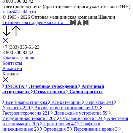
8 800 300 82 42
Электронная почта (при отправке запроса укажите свой ИНН)
zakaz@shaklin.ru
© 1993 - 2026 Оптовая медицинская компания Шаклин
Техническая поддержка сайта
—
+7 (383) 335-61-23
8 800 300 82 42
Заказать звонок
Контакты
Вакансии
Каталог
INEKTA
Лечебные учреждения
Аптечный
ассортимент
Стоматология
Салон красоты
Все товары списком
Все категории
Перчатки
393
Урология
229
Акушерство и гинекология
137
Гастроэнтерология
221
Дренажные устройства
59
Инфузионная терапия
207
Отоларингология
24
Анестезия
и реанимация
705
Проктология
47
Салфетки
инъекционные
23
Ортопедия
5
Переливание крови
3