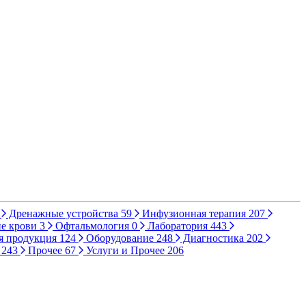
Дренажные устройства
59
Инфузионная терапия
207
е крови
3
Офтальмология
0
Лаборатория
443
я продукция
124
Оборудование
248
Диагностика
202
ы
243
Прочее
67
Услуги и Прочее
206