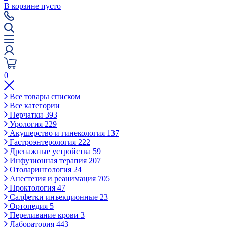
В корзине пусто
0
Все товары списком
Все категории
Перчатки
393
Урология
229
Акушерство и гинекология
137
Гастроэнтерология
222
Дренажные устройства
59
Инфузионная терапия
207
Отоларингология
24
Анестезия и реанимация
705
Проктология
47
Салфетки инъекционные
23
Ортопедия
5
Переливание крови
3
Лаборатория
443