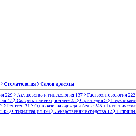
Стоматология
Салон красоты
ия
229
Акушерство и гинекология
137
Гастроэнтерология
222
гия
47
Салфетки инъекционные
23
Ортопедия
5
Переливани
3
Рентген
31
Одноразовая одежда и белье
245
Гигиеническа
ы
45
Стерилизация
494
Лекарственные средства
12
Шприц