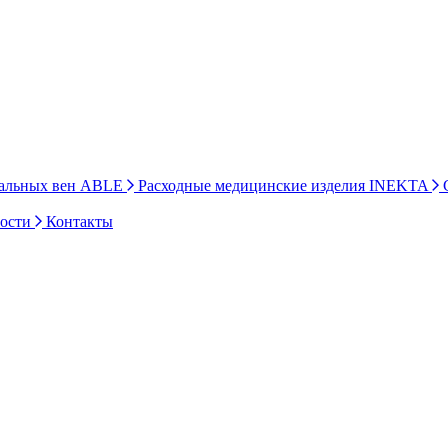
ральных вен ABLE
Расходные медицинские изделия INEKTA
С
ности
Контакты