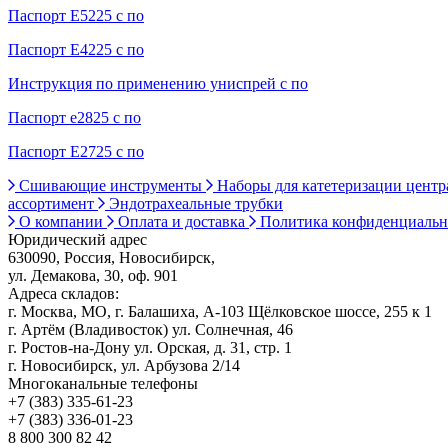
Паспорт Е5225 с по
Паспорт Е4225 с по
Инструкция по применению униспрей с по
Паспорт е2825 с по
Паспорт Е2725 с по
Сшивающие инструменты
Наборы для катетеризации цент
ассортимент
Эндотрахеальные трубки
О компании
Оплата и доставка
Политика конфиденциаль
Юридический адрес
630090, Россия, Новосибирск,
ул. Демакова, 30, оф. 901
Адреса складов:
г. Москва, МО, г. Балашиха, А-103 Щёлковское шоссе, 255 к 1
г. Артём (Владивосток) ул. Солнечная, 46
г. Ростов-на-Дону ул. Орская, д. 31, стр. 1
г. Новосибирск, ул. Арбузова 2/14
Многоканальные телефоны
+7 (383) 335-61-23
+7 (383) 336-01-23
8 800 300 82 42