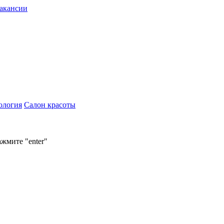
акансии
ология
Салон красоты
ажмите "enter"