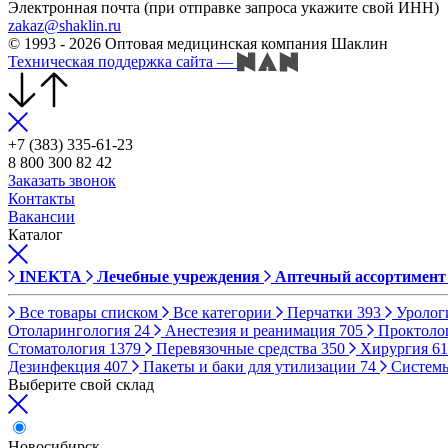
Электронная почта (при отправке запроса укажите свой ИНН)
zakaz@shaklin.ru
© 1993 - 2026 Оптовая медицинская компания Шаклин
Техническая поддержка сайта
—
+7 (383) 335-61-23
8 800 300 82 42
Заказать звонок
Контакты
Вакансии
Каталог
INEKTA
Лечебные учреждения
Аптечный ассортимент
Все товары списком
Все категории
Перчатки
393
Уролог
Отоларингология
24
Анестезия и реанимация
705
Проктоло
Стоматология
1379
Перевязочные средства
350
Хирургия
61
Дезинфекция
407
Пакеты и баки для утилизации
74
Систем
Выберите свой склад
Новосибирск