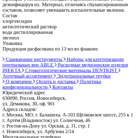
дезинфицируя их. Материал, отличаясь сбалансированным
составом, позволяет уменьшить воспалительные явления.
Состав
хлоргексидин
антисептический раствор
вода дистиллированная
эвгенол
Упаковка
Продукция расфасована по 13 мл во флаконе.
Сшивающие инструменты
Наборы для катетеризации
центральных вен ABLE
Расходные медицинские изделия
INEKTA
Стоматологические материалы DENTKIST
Аптечный ассортимент
Эндотрахеальные трубки
О компании
Оплата и доставка
Политика
конфиденциальности
Контакты
Юридический адрес
630090, Россия, Новосибирск,
ул. Демакова, 30, оф. 901
Адреса складов:
г. Москва, МО, г. Балашиха, А-103 Щёлковское шоссе, 255 к 1
г. Артём (Владивосток) ул. Солнечная, 46
г. Ростов-на-Дону ул. Орская, д. 31, стр. 1
г. Новосибирск, ул. Арбузова 2/14
Многоканальные телефоны