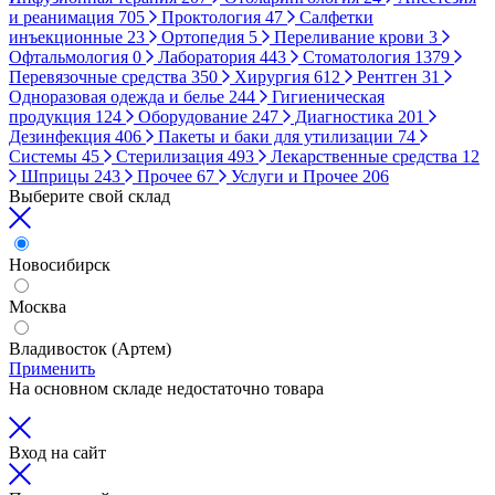
и реанимация
705
Проктология
47
Салфетки
инъекционные
23
Ортопедия
5
Переливание крови
3
Офтальмология
0
Лаборатория
443
Стоматология
1379
Перевязочные средства
350
Хирургия
612
Рентген
31
Одноразовая одежда и белье
244
Гигиеническая
продукция
124
Оборудование
247
Диагностика
201
Дезинфекция
406
Пакеты и баки для утилизации
74
Системы
45
Стерилизация
493
Лекарственные средства
12
Шприцы
243
Прочее
67
Услуги и Прочее
206
Выберите свой склад
Новосибирск
Москва
Владивосток (Артем)
Применить
На основном складе недостаточно товара
Вход на сайт