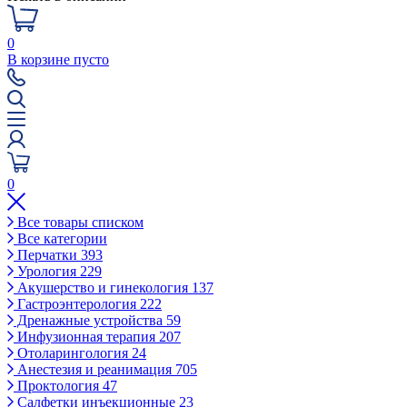
0
В корзине пусто
0
Все товары списком
Все категории
Перчатки
393
Урология
229
Акушерство и гинекология
137
Гастроэнтерология
222
Дренажные устройства
59
Инфузионная терапия
207
Отоларингология
24
Анестезия и реанимация
705
Проктология
47
Салфетки инъекционные
23