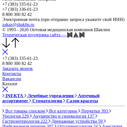
+7 (383) 335-61-23
+7 (383) 336-01-23
8 800 300 82 42
Электронная почта (при отправке запроса укажите свой ИНН)
zakaz@shaklin.ru
© 1993 - 2026 Оптовая медицинская компания Шаклин
Техническая поддержка сайта
—
+7 (383) 335-61-23
8 800 300 82 42
Заказать звонок
Контакты
Вакансии
Каталог
INEKTA
Лечебные учреждения
Аптечный
ассортимент
Стоматология
Салон красоты
Все товары списком
Все категории
Перчатки
393
Урология
229
Акушерство и гинекология
137
Гастроэнтерология
222
Дренажные устройства
59
Инфузионная терапия
207
Отоларингология
24
Анестезия