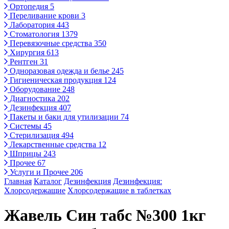
Ортопедия
5
Переливание крови
3
Лаборатория
443
Стоматология
1379
Перевязочные средства
350
Хирургия
613
Рентген
31
Одноразовая одежда и белье
245
Гигиеническая продукция
124
Оборудование
248
Диагностика
202
Дезинфекция
407
Пакеты и баки для утилизации
74
Системы
45
Стерилизация
494
Лекарственные средства
12
Шприцы
243
Прочее
67
Услуги и Прочее
206
Главная
Каталог
Дезинфекция
Дезинфекция:
Хлорсодержащие
Хлорсодержащие в таблетках
Жавель Син табс №300 1кг