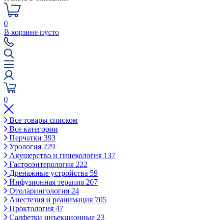
0
В корзине пусто
0
Все товары списком
Все категории
Перчатки
393
Урология
229
Акушерство и гинекология
137
Гастроэнтерология
222
Дренажные устройства
59
Инфузионная терапия
207
Отоларингология
24
Анестезия и реанимация
705
Проктология
47
Салфетки инъекционные
23