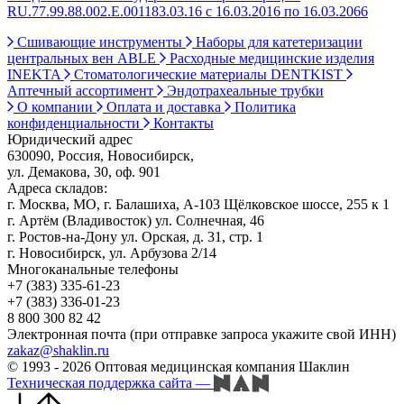
RU.77.99.88.002.Е.001183.03.16 с 16.03.2016 по 16.03.2066
Сшивающие инструменты
Наборы для катетеризации
центральных вен ABLE
Расходные медицинские изделия
INEKTA
Стоматологические материалы DENTKIST
Аптечный ассортимент
Эндотрахеальные трубки
О компании
Оплата и доставка
Политика
конфиденциальности
Контакты
Юридический адрес
630090, Россия, Новосибирск,
ул. Демакова, 30, оф. 901
Адреса складов:
г. Москва, МО, г. Балашиха, А-103 Щёлковское шоссе, 255 к 1
г. Артём (Владивосток) ул. Солнечная, 46
г. Ростов-на-Дону ул. Орская, д. 31, стр. 1
г. Новосибирск, ул. Арбузова 2/14
Многоканальные телефоны
+7 (383) 335-61-23
+7 (383) 336-01-23
8 800 300 82 42
Электронная почта (при отправке запроса укажите свой ИНН)
zakaz@shaklin.ru
© 1993 - 2026 Оптовая медицинская компания Шаклин
Техническая поддержка сайта
—