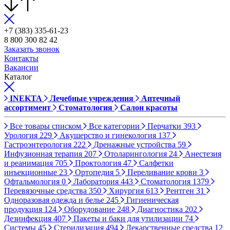
+7 (383) 335-61-23
8 800 300 82 42
Заказать звонок
Контакты
Вакансии
Каталог
INEKTA
Лечебные учреждения
Аптечный
ассортимент
Стоматология
Салон красоты
Все товары списком
Все категории
Перчатки
393
Урология
229
Акушерство и гинекология
137
Гастроэнтерология
222
Дренажные устройства
59
Инфузионная терапия
207
Отоларингология
24
Анестезия
и реанимация
705
Проктология
47
Салфетки
инъекционные
23
Ортопедия
5
Переливание крови
3
Офтальмология
0
Лаборатория
443
Стоматология
1379
Перевязочные средства
350
Хирургия
613
Рентген
31
Одноразовая одежда и белье
245
Гигиеническая
продукция
124
Оборудование
248
Диагностика
202
Дезинфекция
407
Пакеты и баки для утилизации
74
Системы
45
Стерилизация
494
Лекарственные средства
12