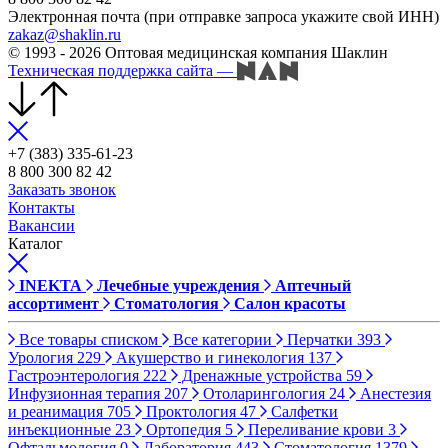
Электронная почта (при отправке запроса укажите свой ИНН)
zakaz@shaklin.ru
© 1993 - 2026 Оптовая медицинская компания Шаклин
Техническая поддержка сайта
—
+7 (383) 335-61-23
8 800 300 82 42
Заказать звонок
Контакты
Вакансии
Каталог
INEKTA
Лечебные учреждения
Аптечный
ассортимент
Стоматология
Салон красоты
Все товары списком
Все категории
Перчатки
393
Урология
229
Акушерство и гинекология
137
Гастроэнтерология
222
Дренажные устройства
59
Инфузионная терапия
207
Отоларингология
24
Анестезия
и реанимация
705
Проктология
47
Салфетки
инъекционные
23
Ортопедия
5
Переливание крови
3
Офтальмология
0
Лаборатория
443
Стоматология
1379