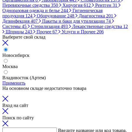
Перевязочные средства
350
Хирургия
612
Рентген
31
Одноразовая одежда и белье
244
Гигиеническая
продукция
124
Оборудование
248
Диагностика
201
Дезинфекция
407
Пакеты и баки для утилизации
74
Системы
45
Стерилизация
493
Лекарственные средства
12
Шприцы
243
Прочее
67
Услуги и Прочее
206
Выберите свой склад
Новосибирск
Москва
Владивосток (Артем)
Применить
На основном складе недостаточно товара
Вход на сайт
Поиск по сайту
Введите название или код товара,