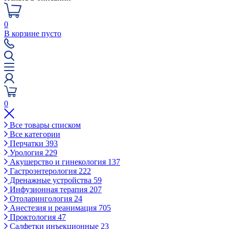
0
В корзине пусто
0
Все товары списком
Все категории
Перчатки
393
Урология
229
Акушерство и гинекология
137
Гастроэнтерология
222
Дренажные устройства
59
Инфузионная терапия
207
Отоларингология
24
Анестезия и реанимация
705
Проктология
47
Салфетки инъекционные
23