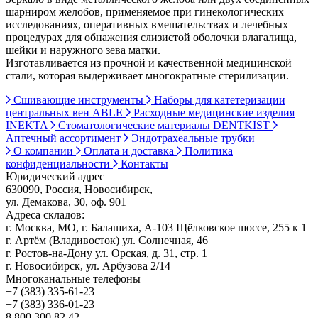
шарниром желобов, применяемое при гинекологических
исследованиях, оперативных вмешательствах и лечебных
процедурах для обнажения слизистой оболочки влагалища,
шейки и наружного зева матки.
Изготавливается из прочной и качественной медицинской
стали, которая выдерживает многократные стерилизации.
Сшивающие инструменты
Наборы для катетеризации
центральных вен ABLE
Расходные медицинские изделия
INEKTA
Стоматологические материалы DENTKIST
Аптечный ассортимент
Эндотрахеальные трубки
О компании
Оплата и доставка
Политика
конфиденциальности
Контакты
Юридический адрес
630090, Россия, Новосибирск,
ул. Демакова, 30, оф. 901
Адреса складов:
г. Москва, МО, г. Балашиха, А-103 Щёлковское шоссе, 255 к 1
г. Артём (Владивосток) ул. Солнечная, 46
г. Ростов-на-Дону ул. Орская, д. 31, стр. 1
г. Новосибирск, ул. Арбузова 2/14
Многоканальные телефоны
+7 (383) 335-61-23
+7 (383) 336-01-23
8 800 300 82 42