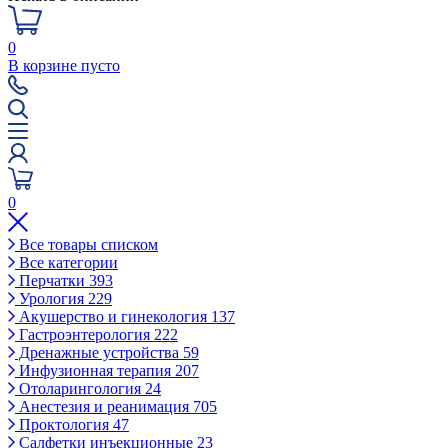
0
В корзине пусто
0
Все товары списком
Все категории
Перчатки
393
Урология
229
Акушерство и гинекология
137
Гастроэнтерология
222
Дренажные устройства
59
Инфузионная терапия
207
Отоларингология
24
Анестезия и реанимация
705
Проктология
47
Салфетки инъекционные
23