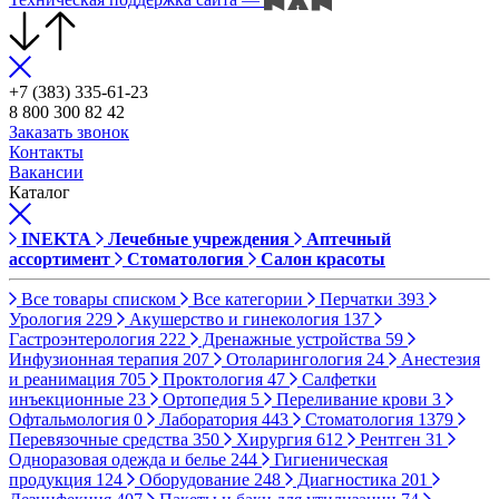
+7 (383) 335-61-23
8 800 300 82 42
Заказать звонок
Контакты
Вакансии
Каталог
INEKTA
Лечебные учреждения
Аптечный
ассортимент
Стоматология
Салон красоты
Все товары списком
Все категории
Перчатки
393
Урология
229
Акушерство и гинекология
137
Гастроэнтерология
222
Дренажные устройства
59
Инфузионная терапия
207
Отоларингология
24
Анестезия
и реанимация
705
Проктология
47
Салфетки
инъекционные
23
Ортопедия
5
Переливание крови
3
Офтальмология
0
Лаборатория
443
Стоматология
1379
Перевязочные средства
350
Хирургия
612
Рентген
31
Одноразовая одежда и белье
244
Гигиеническая
продукция
124
Оборудование
248
Диагностика
201