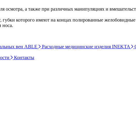
ля осмотра, а также при различных манипуляциях и вмешательст
т, губки которого имеют на концах полированные желобовидные
 носа.
ральных вен ABLE
Расходные медицинские изделия INEKTA
С
ности
Контакты