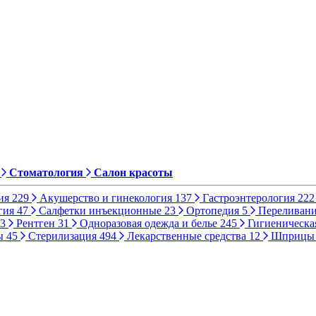
Стоматология
Салон красоты
ия
229
Акушерство и гинекология
137
Гастроэнтерология
222
гия
47
Салфетки инъекционные
23
Ортопедия
5
Переливани
3
Рентген
31
Одноразовая одежда и белье
245
Гигиеническа
ы
45
Стерилизация
494
Лекарственные средства
12
Шприц