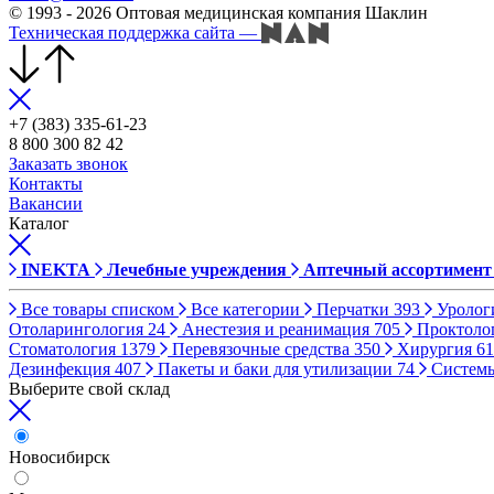
© 1993 - 2026 Оптовая медицинская компания Шаклин
Техническая поддержка сайта
—
+7 (383) 335-61-23
8 800 300 82 42
Заказать звонок
Контакты
Вакансии
Каталог
INEKTA
Лечебные учреждения
Аптечный ассортимент
Все товары списком
Все категории
Перчатки
393
Уролог
Отоларингология
24
Анестезия и реанимация
705
Проктоло
Стоматология
1379
Перевязочные средства
350
Хирургия
61
Дезинфекция
407
Пакеты и баки для утилизации
74
Систем
Выберите свой склад
Новосибирск