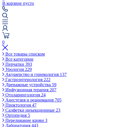
В корзине пусто
0
Все товары списком
Все категории
Перчатки
393
Урология
229
Акушерство и гинекология
137
Гастроэнтерология
222
Дренажные устройства
59
Инфузионная терапия
207
Отоларингология
24
Анестезия и реанимация
705
Проктология
47
Салфетки инъекционные
23
Ортопедия
5
Переливание крови
3
Лаборатория
443