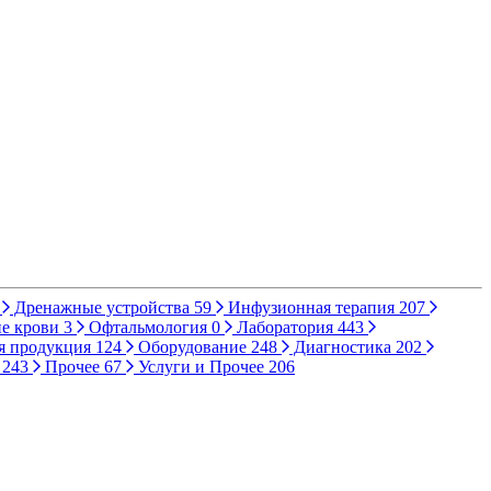
Дренажные устройства
59
Инфузионная терапия
207
е крови
3
Офтальмология
0
Лаборатория
443
я продукция
124
Оборудование
248
Диагностика
202
ы
243
Прочее
67
Услуги и Прочее
206