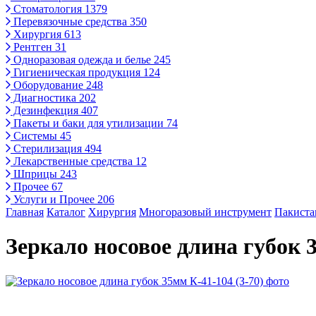
Стоматология
1379
Перевязочные средства
350
Хирургия
613
Рентген
31
Одноразовая одежда и белье
245
Гигиеническая продукция
124
Оборудование
248
Диагностика
202
Дезинфекция
407
Пакеты и баки для утилизации
74
Системы
45
Стерилизация
494
Лекарственные средства
12
Шприцы
243
Прочее
67
Услуги и Прочее
206
Главная
Каталог
Хирургия
Многоразовый инструмент
Пакиста
Зеркало носовое длина губок 3