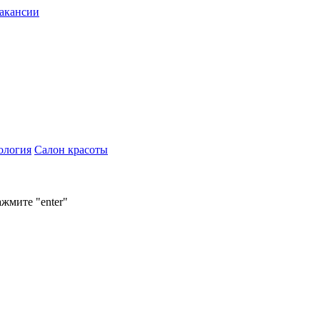
акансии
ология
Салон красоты
ажмите "enter"