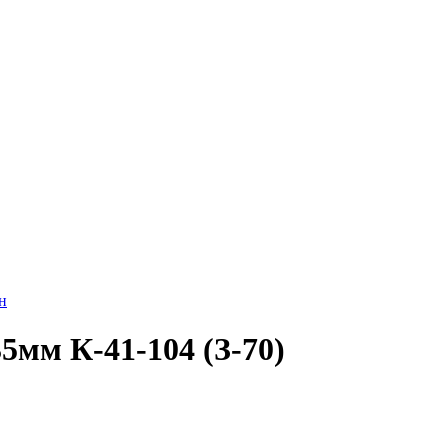
н
5мм К-41-104 (З-70)