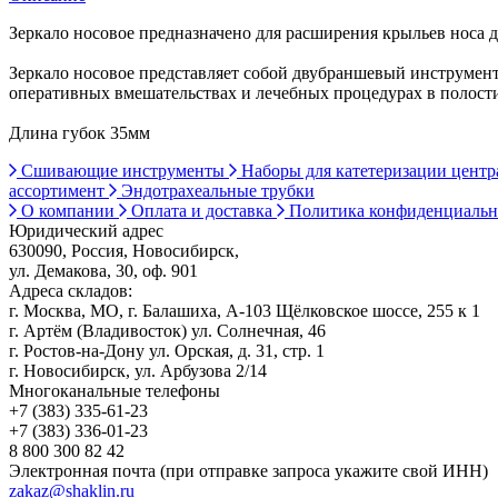
Зеркало носовое предназначено для расширения крыльев носа д
Зеркало носовое представляет собой двубраншевый инструмен
оперативных вмешательствах и лечебных процедурах в полости
Длина губок 35мм
Сшивающие инструменты
Наборы для катетеризации цент
ассортимент
Эндотрахеальные трубки
О компании
Оплата и доставка
Политика конфиденциаль
Юридический адрес
630090, Россия, Новосибирск,
ул. Демакова, 30, оф. 901
Адреса складов:
г. Москва, МО, г. Балашиха, А-103 Щёлковское шоссе, 255 к 1
г. Артём (Владивосток) ул. Солнечная, 46
г. Ростов-на-Дону ул. Орская, д. 31, стр. 1
г. Новосибирск, ул. Арбузова 2/14
Многоканальные телефоны
+7 (383) 335-61-23
+7 (383) 336-01-23
8 800 300 82 42
Электронная почта (при отправке запроса укажите свой ИНН)
zakaz@shaklin.ru