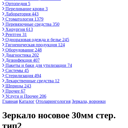
Ортопедия
5
Переливание крови
3
Лаборатория
443
Стоматология
1379
Перевязочные средства
350
Хирургия
613
Рентген
31
Одноразовая одежда и белье
245
Гигиеническая продукция
124
Оборудование
248
Диагностика
202
Дезинфекция
407
Пакеты и баки для утилизации
74
Системы
45
Стерилизация
494
Лекарственные средства
12
Шприцы
243
Прочее
67
Услуги и Прочее
206
Главная
Каталог
Отоларингология
Зеркала, воронки
Зеркало носовое 30мм стер.
тип2