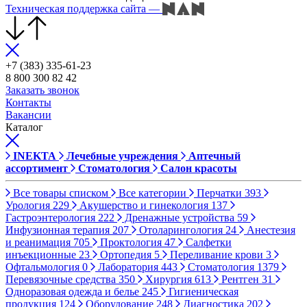
Техническая поддержка сайта
—
+7 (383) 335-61-23
8 800 300 82 42
Заказать звонок
Контакты
Вакансии
Каталог
INEKTA
Лечебные учреждения
Аптечный
ассортимент
Стоматология
Салон красоты
Все товары списком
Все категории
Перчатки
393
Урология
229
Акушерство и гинекология
137
Гастроэнтерология
222
Дренажные устройства
59
Инфузионная терапия
207
Отоларингология
24
Анестезия
и реанимация
705
Проктология
47
Салфетки
инъекционные
23
Ортопедия
5
Переливание крови
3
Офтальмология
0
Лаборатория
443
Стоматология
1379
Перевязочные средства
350
Хирургия
613
Рентген
31
Одноразовая одежда и белье
245
Гигиеническая
продукция
124
Оборудование
248
Диагностика
202