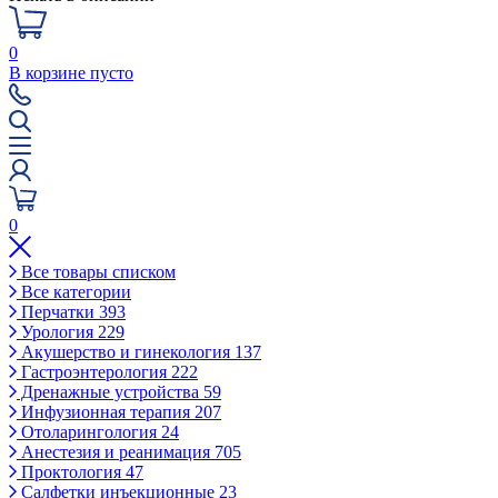
0
В корзине пусто
0
Все товары списком
Все категории
Перчатки
393
Урология
229
Акушерство и гинекология
137
Гастроэнтерология
222
Дренажные устройства
59
Инфузионная терапия
207
Отоларингология
24
Анестезия и реанимация
705
Проктология
47
Салфетки инъекционные
23