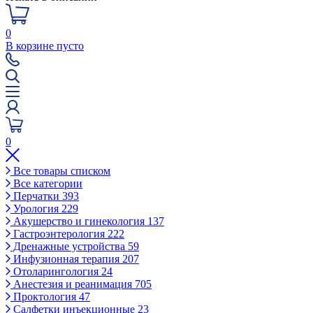
0
В корзине пусто
0
Все товары списком
Все категории
Перчатки
393
Урология
229
Акушерство и гинекология
137
Гастроэнтерология
222
Дренажные устройства
59
Инфузионная терапия
207
Отоларингология
24
Анестезия и реанимация
705
Проктология
47
Салфетки инъекционные
23