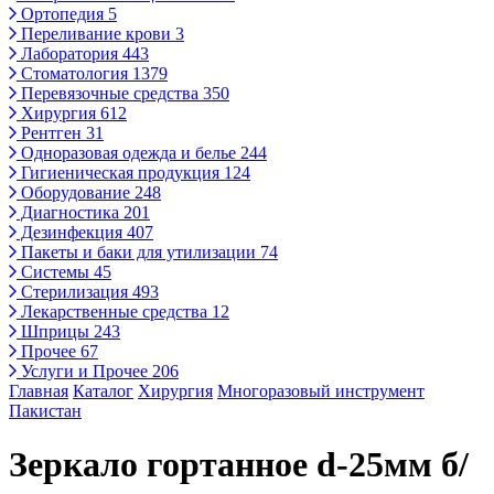
Ортопедия
5
Переливание крови
3
Лаборатория
443
Стоматология
1379
Перевязочные средства
350
Хирургия
612
Рентген
31
Одноразовая одежда и белье
244
Гигиеническая продукция
124
Оборудование
248
Диагностика
201
Дезинфекция
407
Пакеты и баки для утилизации
74
Системы
45
Стерилизация
493
Лекарственные средства
12
Шприцы
243
Прочее
67
Услуги и Прочее
206
Главная
Каталог
Хирургия
Многоразовый инструмент
Пакистан
Зеркало гортанное d-25мм б/