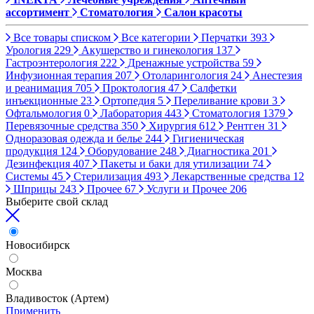
ассортимент
Стоматология
Салон красоты
Все товары списком
Все категории
Перчатки
393
Урология
229
Акушерство и гинекология
137
Гастроэнтерология
222
Дренажные устройства
59
Инфузионная терапия
207
Отоларингология
24
Анестезия
и реанимация
705
Проктология
47
Салфетки
инъекционные
23
Ортопедия
5
Переливание крови
3
Офтальмология
0
Лаборатория
443
Стоматология
1379
Перевязочные средства
350
Хирургия
612
Рентген
31
Одноразовая одежда и белье
244
Гигиеническая
продукция
124
Оборудование
248
Диагностика
201
Дезинфекция
407
Пакеты и баки для утилизации
74
Системы
45
Стерилизация
493
Лекарственные средства
12
Шприцы
243
Прочее
67
Услуги и Прочее
206
Выберите свой склад
Новосибирск
Москва
Владивосток (Артем)
Применить