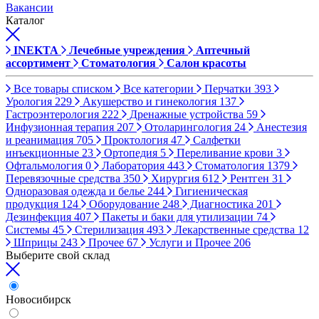
Вакансии
Каталог
INEKTA
Лечебные учреждения
Аптечный
ассортимент
Стоматология
Салон красоты
Все товары списком
Все категории
Перчатки
393
Урология
229
Акушерство и гинекология
137
Гастроэнтерология
222
Дренажные устройства
59
Инфузионная терапия
207
Отоларингология
24
Анестезия
и реанимация
705
Проктология
47
Салфетки
инъекционные
23
Ортопедия
5
Переливание крови
3
Офтальмология
0
Лаборатория
443
Стоматология
1379
Перевязочные средства
350
Хирургия
612
Рентген
31
Одноразовая одежда и белье
244
Гигиеническая
продукция
124
Оборудование
248
Диагностика
201
Дезинфекция
407
Пакеты и баки для утилизации
74
Системы
45
Стерилизация
493
Лекарственные средства
12
Шприцы
243
Прочее
67
Услуги и Прочее
206
Выберите свой склад
Новосибирск