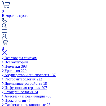
0
В корзине пусто
0
Все товары списком
Все категории
Перчатки
393
Урология
229
Акушерство и гинекология
137
Гастроэнтерология
222
Дренажные устройства
59
Инфузионная терапия
207
Отоларингология
24
Анестезия и реанимация
705
Проктология
47
Салфетки инъекционные
23