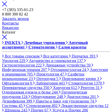
+7 (383) 335-61-23
8 800 300 82 42
Заказать звонок
Контакты
Вакансии
Каталог
INEKTA
Лечебные учреждения
Аптечный
ассортимент
Стоматология
Салон красоты
Все товары списком
Все категории
Перчатки
393
Урология
229
Акушерство и гинекология
137
Гастроэнтерология
222
Дренажные устройства
59
Инфузионная терапия
207
Отоларингология
24
Анестезия
и реанимация
705
Проктология
47
Салфетки
инъекционные
23
Ортопедия
5
Переливание крови
3
Офтальмология
0
Лаборатория
443
Стоматология
1379
Перевязочные средства
350
Хирургия
612
Рентген
31
Одноразовая одежда и белье
244
Гигиеническая
продукция
124
Оборудование
248
Диагностика
201
Дезинфекция
399
Пакеты и баки для утилизации
74
Системы
45
Стерилизация
492
Лекарственные средства
12
Шприцы
243
Прочее
67
Услуги и Прочее
206