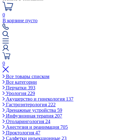
0
В корзине пусто
0
Все товары списком
Все категории
Перчатки
393
Урология
229
Акушерство и гинекология
137
Гастроэнтерология
222
Дренажные устройства
59
Инфузионная терапия
207
Отоларингология
24
Анестезия и реанимация
705
Проктология
47
Салфетки инъекционные
23