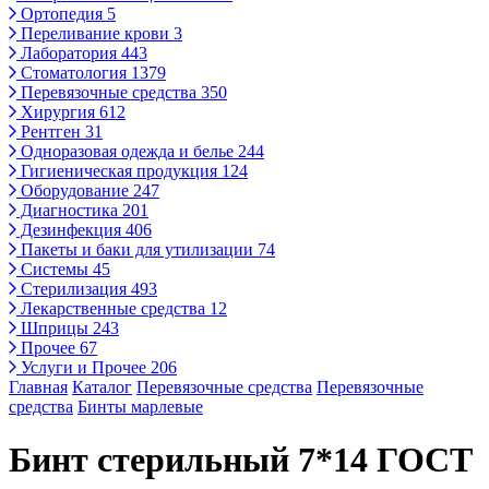
Ортопедия
5
Переливание крови
3
Лаборатория
443
Стоматология
1379
Перевязочные средства
350
Хирургия
612
Рентген
31
Одноразовая одежда и белье
244
Гигиеническая продукция
124
Оборудование
247
Диагностика
201
Дезинфекция
406
Пакеты и баки для утилизации
74
Системы
45
Стерилизация
493
Лекарственные средства
12
Шприцы
243
Прочее
67
Услуги и Прочее
206
Главная
Каталог
Перевязочные средства
Перевязочные
средства
Бинты марлевые
Бинт стерильный 7*14 ГОСТ