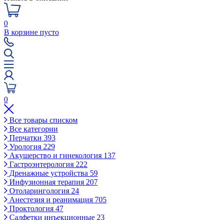
0
В корзине пусто
0
Все товары списком
Все категории
Перчатки
393
Урология
229
Акушерство и гинекология
137
Гастроэнтерология
222
Дренажные устройства
59
Инфузионная терапия
207
Отоларингология
24
Анестезия и реанимация
705
Проктология
47
Салфетки инъекционные
23