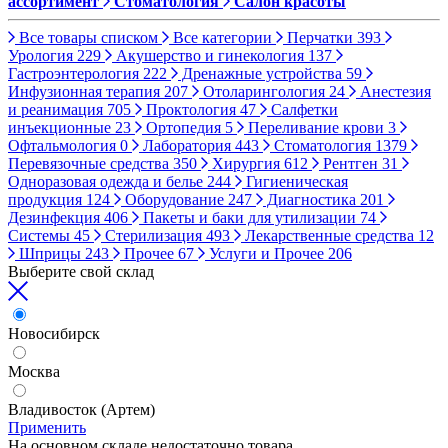
ассортимент
Стоматология
Салон красоты
Все товары списком
Все категории
Перчатки
393
Урология
229
Акушерство и гинекология
137
Гастроэнтерология
222
Дренажные устройства
59
Инфузионная терапия
207
Отоларингология
24
Анестезия
и реанимация
705
Проктология
47
Салфетки
инъекционные
23
Ортопедия
5
Переливание крови
3
Офтальмология
0
Лаборатория
443
Стоматология
1379
Перевязочные средства
350
Хирургия
612
Рентген
31
Одноразовая одежда и белье
244
Гигиеническая
продукция
124
Оборудование
247
Диагностика
201
Дезинфекция
406
Пакеты и баки для утилизации
74
Системы
45
Стерилизация
493
Лекарственные средства
12
Шприцы
243
Прочее
67
Услуги и Прочее
206
Выберите свой склад
Новосибирск
Москва
Владивосток (Артем)
Применить
На основном складе недостаточно товара