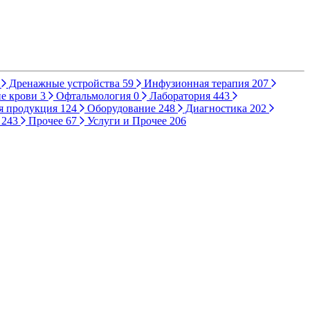
Дренажные устройства
59
Инфузионная терапия
207
е крови
3
Офтальмология
0
Лаборатория
443
я продукция
124
Оборудование
248
Диагностика
202
ы
243
Прочее
67
Услуги и Прочее
206