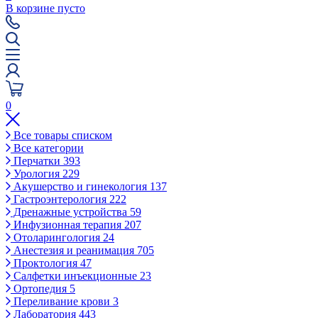
В корзине пусто
0
Все товары списком
Все категории
Перчатки
393
Урология
229
Акушерство и гинекология
137
Гастроэнтерология
222
Дренажные устройства
59
Инфузионная терапия
207
Отоларингология
24
Анестезия и реанимация
705
Проктология
47
Салфетки инъекционные
23
Ортопедия
5
Переливание крови
3
Лаборатория
443