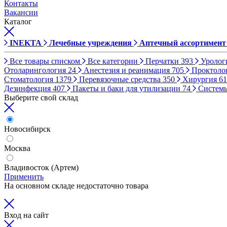
Контакты
Вакансии
Каталог
INEKTA
Лечебные учреждения
Аптечный ассортимент
Все товары списком
Все категории
Перчатки
393
Уролог
Отоларингология
24
Анестезия и реанимация
705
Проктоло
Стоматология
1379
Перевязочные средства
350
Хирургия
61
Дезинфекция
407
Пакеты и баки для утилизации
74
Систем
Выберите свой склад
Новосибирск
Москва
Владивосток (Артем)
Применить
На основном складе недостаточно товара
Вход на сайт