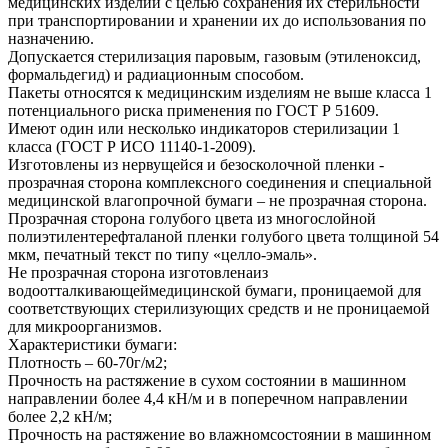
медицинских изделий с целью сохранения их стерильности
при транспортировании и хранении их до использования по
назначению.
Допускается стерилизация паровым, газовым (этиленоксид,
формальдегид) и радиационным способом.
Пакеты относятся к медицинским изделиям не выше класса 1
потенциального риска применения по ГОСТ Р 51609.
Имеют один или несколько индикаторов стерилизации 1
класса (ГОСТ Р ИСО 11140-1-2009).
Изготовлены из нервущейся и безосколочной пленки -
прозрачная сторона комплексного соединения и специальной
медицинской влагопрочной бумаги – не прозрачная сторона.
Прозрачная сторона голубого цвета из многослойной
полиэтилентерефталаной пленки голубого цвета толщиной 54
мкм, печатный текст по типу «целло-эмаль».
Не прозрачная сторона изготовленаиз
водоотталкивающеймедицинской бумаги, проницаемой для
соответствующих стерилизующих средств и не проницаемой
для микроорганизмов.
Характеристики бумаги:
Плотность – 60-70г/м2;
Прочность на растяжение в сухом состоянии в машинном
направлении более 4,4 кН/м и в поперечном направлении
более 2,2 кН/м;
Прочность на растяжение во влажномсостоянии в машинном