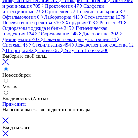
Инфузионная терапия
207
Отоларингология
24
Анестезия
и реанимация
705
Проктология
47
Салфетки
инъекционные
23
Ортопедия
5
Переливание крови
3
Офтальмология
0
Лаборатория
443
Стоматология
1379
Перевязочные средства
350
Хирургия
613
Рентген
31
Одноразовая одежда и белье
245
Гигиеническая
продукция
124
Оборудование
248
Диагностика
202
Дезинфекция
407
Пакеты и баки для утилизации
74
Системы
45
Стерилизация
494
Лекарственные средства
12
Шприцы
243
Прочее
67
Услуги и Прочее
206
Выберите свой склад
Новосибирск
Москва
Владивосток (Артем)
Применить
На основном складе недостаточно товара
Вход на сайт