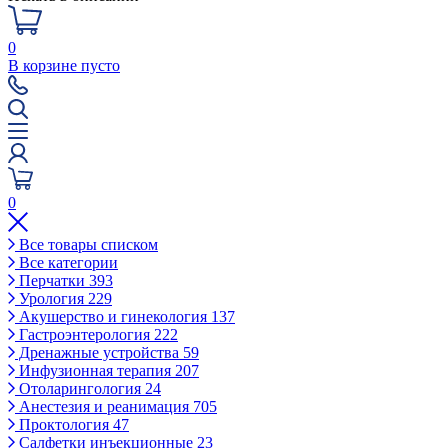
0
В корзине пусто
0
Все товары списком
Все категории
Перчатки
393
Урология
229
Акушерство и гинекология
137
Гастроэнтерология
222
Дренажные устройства
59
Инфузионная терапия
207
Отоларингология
24
Анестезия и реанимация
705
Проктология
47
Салфетки инъекционные
23