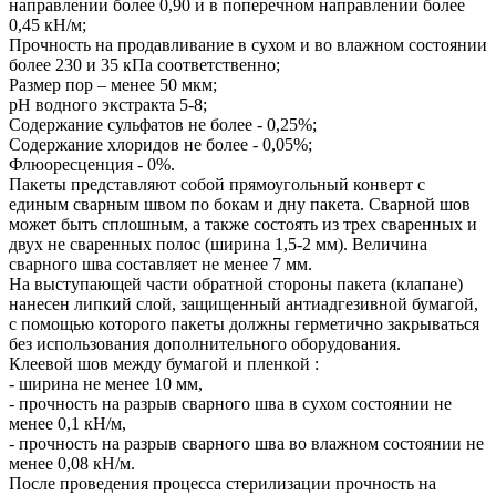
направлении более 0,90 и в поперечном направлении более
0,45 кН/м;
Прочность на продавливание в сухом и во влажном состоянии
более 230 и 35 кПа соответственно;
Размер пор – менее 50 мкм;
рН водного экстракта 5-8;
Содержание сульфатов не более - 0,25%;
Содержание хлоридов не более - 0,05%;
Флюоресценция - 0%.
Пакеты представляют собой прямоугольный конверт с
единым сварным швом по бокам и дну пакета. Сварной шов
может быть сплошным, а также состоять из трех сваренных и
двух не сваренных полос (ширина 1,5-2 мм). Величина
сварного шва составляет не менее 7 мм.
На выступающей части обратной стороны пакета (клапане)
нанесен липкий слой, защищенный антиадгезивной бумагой,
с помощью которого пакеты должны герметично закрываться
без использования дополнительного оборудования.
Клеевой шов между бумагой и пленкой :
- ширина не менее 10 мм,
- прочность на разрыв сварного шва в сухом состоянии не
менее 0,1 кН/м,
- прочность на разрыв сварного шва во влажном состоянии не
менее 0,08 кН/м.
После проведения процесса стерилизации прочность на