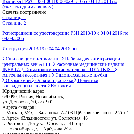
Выписка ЕРУЛ-Г004-00110-00/02917165 с 04.12.2018 по
(скачать одним архивом)
Скачать постранично
Страница 1
Страница 2
Регистрационное удостоверение РЗН 2013/19 с 04.04.2016 по
04.04.2066
Инструкция 2013/19 с 04.04.2016 по
Сшивающие инструменты
Наборы для катетеризации
центральных вен ABLE
Расходные медицинские изделия
INEKTA
Стоматологические материалы DENTKIST
Аптечный ассортимент
Эндотрахеальные трубки
О компании
Оплата и доставка
Политика
конфиденциальности
Контакты
Юридический адрес
630090, Россия, Новосибирск,
ул. Демакова, 30, оф. 901
Адреса складов:
г. Москва, МО, г. Балашиха, А-103 Щёлковское шоссе, 255 к 1
г. Артём (Владивосток) ул. Солнечная, 46
г. Ростов-на-Дону ул. Орская, д. 31, стр. 1
г. Новосибирск, ул. Арбузова 2/14