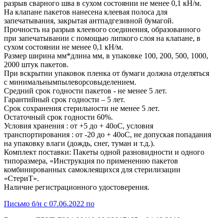
разрыв сварного шва в сухом состоянии не менее 0,1 кН/м.
На клапане пакетов нанесена клеевая полоса для
запечатывания, закрытая антпадгезивной бумагой.
Прочность на разрыв клеевого соединения, образованного
при запечатывании с помощью липкого слоя на клапане, в
сухом состоянии не менее 0,1 кН/м.
Размер ширина мм*длина мм, в упаковке 100, 200, 500, 1000,
2000 штук пакетов.
При вскрытии упаковок пленка от бумаги должна отделяться
с минимальнымпылеворсовыделением.
Средний срок годности пакетов - не менее 5 лет.
Гарантийный срок годности – 5 лет.
Срок сохранения стерильности не менее 5 лет.
Остаточный срок годности 60%.
Условия хранения : от +5 до + 40оС, условия
транспортирования : от -20 до + 40оС, не допуская попадания
на упаковку влаги (дождь, снег, туман и т.д.).
Комплект поставки: Пакеты одной разновидности и одного
типоразмера, «Инструкция по применению пакетов
комбинированных самоклеящихся для стерилизации
«СтериТ».
Наличие регистрационного удостоверения.
Письмо б/н с 07.06.2022 по