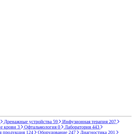
Дренажные устройства
59
Инфузионная терапия
207
е крови
3
Офтальмология
0
Лаборатория
443
я продукция
124
Оборудование
247
Диагностика
201