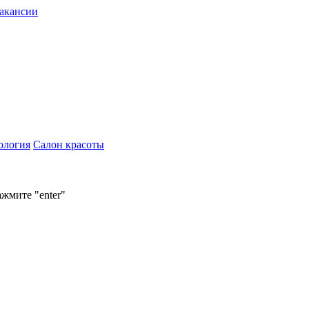
акансии
ология
Салон красоты
ажмите "enter"