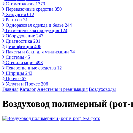
Стоматология
1379
Перевязочные средства
350
Хирургия
612
Рентген
31
Одноразовая одежда и белье
244
Гигиеническая продукция
124
Оборудование
247
Диагностика
201
Дезинфекция
406
Пакеты и баки для утилизации
74
Системы
45
Стерилизация
493
Лекарственные средства
12
Шприцы
243
Прочее
67
Услуги и Прочее
206
Главная
Каталог
Анестезия и реанимация
Воздуховоды
Воздуховод полимерный (рот-