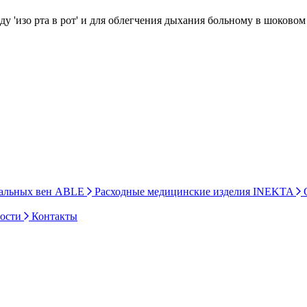
у 'изо рта в рот' и для облегчения дыхания больному в шоковом
ральных вен ABLE
Расходные медицинские изделия INEKTA
С
ности
Контакты