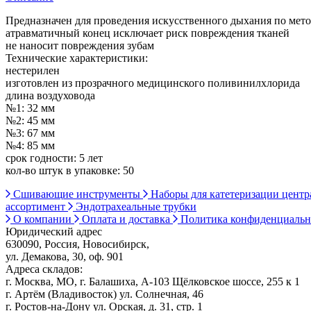
Предназначен для проведения искусственного дыхания по метод
атравматичный конец исключает риск повреждения тканей
не наносит повреждения зубам
Технические характеристики:
нестерилен
изготовлен из прозрачного медицинского поливинилхлорида
длина воздуховода
№1: 32 мм
№2: 45 мм
№3: 67 мм
№4: 85 мм
срок годности: 5 лет
кол-во штук в упаковке: 50
Сшивающие инструменты
Наборы для катетеризации цент
ассортимент
Эндотрахеальные трубки
О компании
Оплата и доставка
Политика конфиденциаль
Юридический адрес
630090, Россия, Новосибирск,
ул. Демакова, 30, оф. 901
Адреса складов:
г. Москва, МО, г. Балашиха, А-103 Щёлковское шоссе, 255 к 1
г. Артём (Владивосток) ул. Солнечная, 46
г. Ростов-на-Дону ул. Орская, д. 31, стр. 1