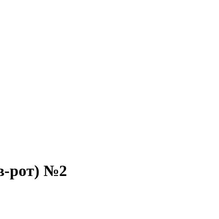
в-рот) №2