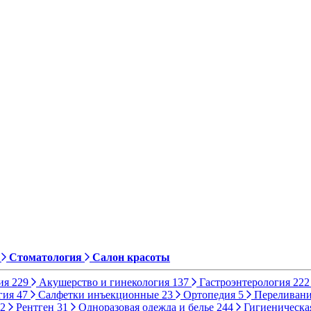
Стоматология
Салон красоты
ия
229
Акушерство и гинекология
137
Гастроэнтерология
222
гия
47
Салфетки инъекционные
23
Ортопедия
5
Переливани
2
Рентген
31
Одноразовая одежда и белье
244
Гигиеническа