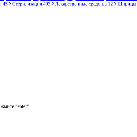
ы
45
Стерилизация
493
Лекарственные средства
12
Шприц
ажмите "enter"