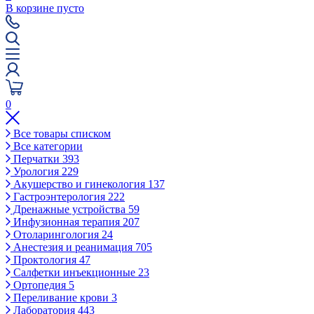
В корзине пусто
0
Все товары списком
Все категории
Перчатки
393
Урология
229
Акушерство и гинекология
137
Гастроэнтерология
222
Дренажные устройства
59
Инфузионная терапия
207
Отоларингология
24
Анестезия и реанимация
705
Проктология
47
Салфетки инъекционные
23
Ортопедия
5
Переливание крови
3
Лаборатория
443