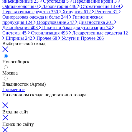
инъекционные
23
Ортопедия
5
Переливание крови
3
Офтальмология
0
Лаборатория
446
Стоматология
1379
Перевязочные средства
350
Хирургия
612
Рентген
31
Одноразовая одежда и белье
244
Гигиеническая
продукция
124
Оборудование
247
Диагностика
201
Дезинфекция
403
Пакеты и баки для утилизации
74
Системы
45
Стерилизация
493
Лекарственные средства
12
Шприцы
242
Прочее
68
Услуги и Прочее
206
Выберите свой склад
Новосибирск
Москва
Владивосток (Артем)
Применить
На основном складе недостаточно товара
Вход на сайт
Поиск по сайту