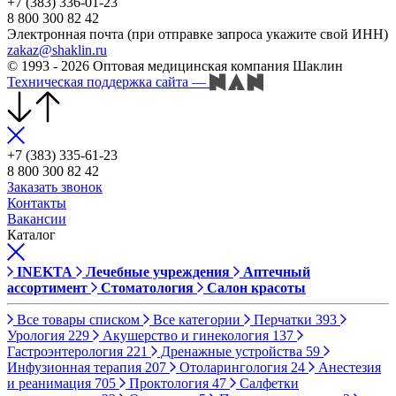
+7 (383) 336-01-23
8 800 300 82 42
Электронная почта (при отправке запроса укажите свой ИНН)
zakaz@shaklin.ru
© 1993 - 2026 Оптовая медицинская компания Шаклин
Техническая поддержка сайта
—
+7 (383) 335-61-23
8 800 300 82 42
Заказать звонок
Контакты
Вакансии
Каталог
INEKTA
Лечебные учреждения
Аптечный
ассортимент
Стоматология
Салон красоты
Все товары списком
Все категории
Перчатки
393
Урология
229
Акушерство и гинекология
137
Гастроэнтерология
221
Дренажные устройства
59
Инфузионная терапия
207
Отоларингология
24
Анестезия
и реанимация
705
Проктология
47
Салфетки