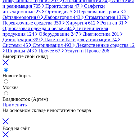
Инфузионная терапия
207
Отоларингология
24
Анестезия
и реанимация
705
Проктология
47
Салфетки
инъекционные
23
Ортопедия
5
Переливание крови
3
Офтальмология
0
Лаборатория
443
Стоматология
1379
Перевязочные средства
350
Хирургия
612
Рентген
31
Одноразовая одежда и белье
244
Гигиеническая
продукция
124
Оборудование
247
Диагностика
201
Дезинфекция
399
Пакеты и баки для утилизации
74
Системы
45
Стерилизация
493
Лекарственные средства
12
Шприцы
243
Прочее
67
Услуги и Прочее
206
Выберите свой склад
Новосибирск
Москва
Владивосток (Артем)
Применить
На основном складе недостаточно товара
Вход на сайт