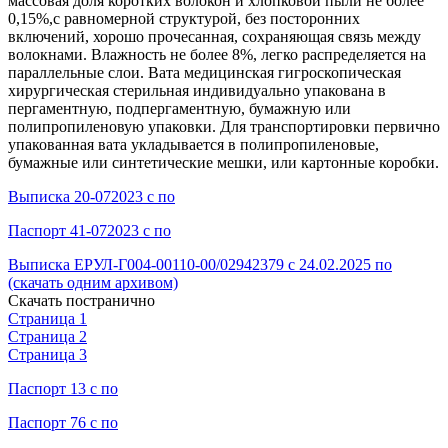
массовая доля коротких волокон и хлопковой пыли не более
0,15%,с равномерной структурой, без посторонних
включений, хорошо прочесанная, сохраняющая связь между
волокнами. Влажность не более 8%, легко распределяется на
параллельные слои. Вата медицинская гигроскопическая
хирургическая стерильная индивидуально упакована в
пергаментную, подпергаментную, бумажную или
полипропиленовую упаковки. Для транспортировки первично
упакованная вата укладывается в полипропиленовые,
бумажные или синтетические мешки, или картонные коробки.
Выписка 20-072023 с по
Паспорт 41-072023 с по
Выписка ЕРУЛ-Г004-00110-00/02942379 с 24.02.2025 по
(скачать одним архивом)
Скачать постранично
Страница 1
Страница 2
Страница 3
Паспорт 13 с по
Паспорт 76 с по