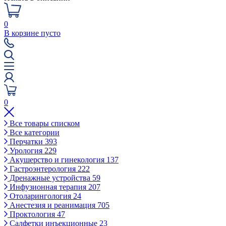
0
В корзине пусто
0
Все товары списком
Все категории
Перчатки
393
Урология
229
Акушерство и гинекология
137
Гастроэнтерология
222
Дренажные устройства
59
Инфузионная терапия
207
Отоларингология
24
Анестезия и реанимация
705
Проктология
47
Салфетки инъекционные
23