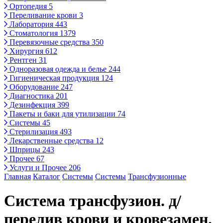
Ортопедия
5
Переливание крови
3
Лаборатория
443
Стоматология
1379
Перевязочные средства
350
Хирургия
612
Рентген
31
Одноразовая одежда и белье
244
Гигиеническая продукция
124
Оборудование
247
Диагностика
201
Дезинфекция
399
Пакеты и баки для утилизации
74
Системы
45
Стерилизация
493
Лекарственные средства
12
Шприцы
243
Прочее
67
Услуги и Прочее
206
Главная
Каталог
Системы
Системы
Трансфузионные
Система трансфузион. д/
перелив крови и кровезамен.