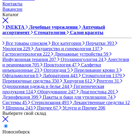
Контакты
Вакансии
Каталог
INEKTA
Лечебные учреждения
Аптечный
ассортимент
Стоматология
Салон красоты
Все товары списком
Все категории
Перчатки
393
Урология
229
Акушерство и гинекология
137
Гастроэнтерология
222
Дренажные устройства
59
Инфузионная терапия
207
Отоларингология
24
Анестезия
и реанимация
705
Проктология
47
Салфетки
инъекционные
23
Ортопедия
5
Переливание крови
3
Офтальмология
0
Лаборатория
443
Стоматология
1379
Перевязочные средства
350
Хирургия
612
Рентген
31
Одноразовая одежда и белье
244
Гигиеническая
продукция
124
Оборудование
247
Диагностика
201
Дезинфекция
399
Пакеты и баки для утилизации
74
Системы
45
Стерилизация
493
Лекарственные средства
12
Шприцы
243
Прочее
67
Услуги и Прочее
206
Выберите свой склад
Новосибирск