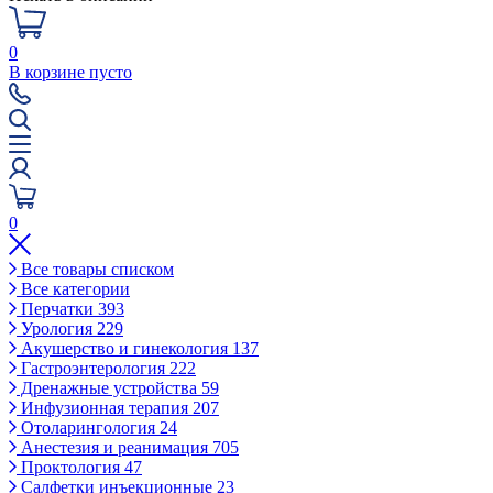
0
В корзине пусто
0
Все товары списком
Все категории
Перчатки
393
Урология
229
Акушерство и гинекология
137
Гастроэнтерология
222
Дренажные устройства
59
Инфузионная терапия
207
Отоларингология
24
Анестезия и реанимация
705
Проктология
47
Салфетки инъекционные
23