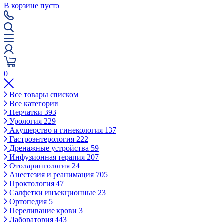
В корзине пусто
0
Все товары списком
Все категории
Перчатки
393
Урология
229
Акушерство и гинекология
137
Гастроэнтерология
222
Дренажные устройства
59
Инфузионная терапия
207
Отоларингология
24
Анестезия и реанимация
705
Проктология
47
Салфетки инъекционные
23
Ортопедия
5
Переливание крови
3
Лаборатория
443