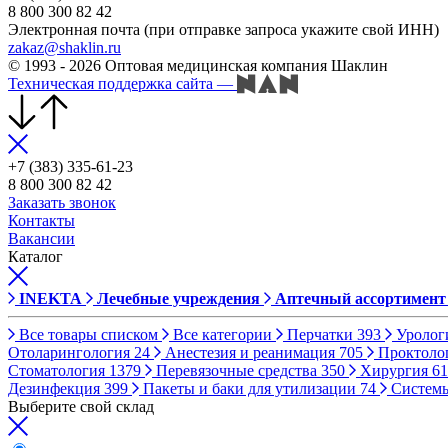
8 800 300 82 42
Электронная почта (при отправке запроса укажите свой ИНН)
zakaz@shaklin.ru
© 1993 - 2026 Оптовая медицинская компания Шаклин
Техническая поддержка сайта
—
+7 (383) 335-61-23
8 800 300 82 42
Заказать звонок
Контакты
Вакансии
Каталог
INEKTA
Лечебные учреждения
Аптечный ассортимент
Все товары списком
Все категории
Перчатки
393
Уролог
Отоларингология
24
Анестезия и реанимация
705
Проктоло
Стоматология
1379
Перевязочные средства
350
Хирургия
61
Дезинфекция
399
Пакеты и баки для утилизации
74
Систем
Выберите свой склад