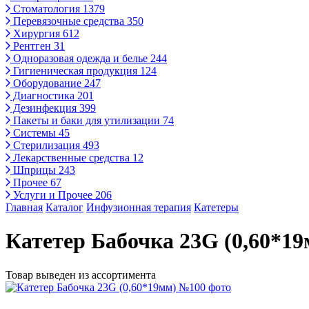
Стоматология
1379
Перевязочные средства
350
Хирургия
612
Рентген
31
Одноразовая одежда и белье
244
Гигиеническая продукция
124
Оборудование
247
Диагностика
201
Дезинфекция
399
Пакеты и баки для утилизации
74
Системы
45
Стерилизация
493
Лекарственные средства
12
Шприцы
243
Прочее
67
Услуги и Прочее
206
Главная
Каталог
Инфузионная терапия
Катетеры
Катетер Бабочка 23G (0,60*1
Товар выведен из ассортимента