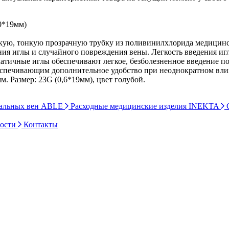
60*19мм)
гибкую, тонкую прозрачную трубку из поливинилхлорида медицин
ия иглы и случайного повреждения вены. Легкость введения игл
тичные иглы обеспечивают легкое, безболезненное введение под
спечивающим дополнительное удобство при неоднократном влива
м. Размер: 23G (0,6*19мм), цвет голубой.
ральных вен ABLE
Расходные медицинские изделия INEKTA
С
ности
Контакты