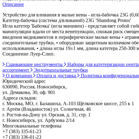
Описание
Устройство для вливания в малые вены - игла-бабочка 23G (0,
Катетер-бабочка (система д/вливаний) 23G 'Shandong Protos'
Игла катетер 'Бабочка' (игла минивен) - представляет собой 
манипуляции вдали от места венепункции, снижая риск смещен
введения медикаментов в периферические малые вены • атравма
соединительные трубки, • оборудован защитным колпачком обе
использования, • длина иглы 19±1 мм, длина катетера 250-300 м
Соединение Луер-Слип.
Сшивающие инструменты
Наборы для катетеризации цент
ассортимент
Эндотрахеальные трубки
О компании
Оплата и доставка
Политика конфиденциаль
Юридический адрес
630090, Россия, Новосибирск,
ул. Демакова, 30, оф. 901
Адреса складов:
г. Москва, МО, г. Балашиха, А-103 Щёлковское шоссе, 255 к 1
г. Артём (Владивосток) ул. Солнечная, 46
г. Ростов-на-Дону ул. Орская, д. 31, стр. 1
г. Новосибирск, ул. Арбузова 2/14
Многоканальные телефоны
+7 (383) 335-61-23
+7 (383) 336-01-23