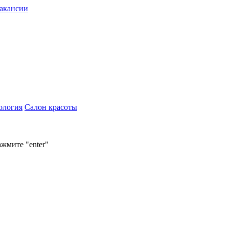
акансии
ология
Салон красоты
ажмите "enter"