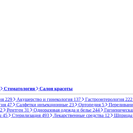
Стоматология
Салон красоты
ия
229
Акушерство и гинекология
137
Гастроэнтерология
222
гия
47
Салфетки инъекционные
23
Ортопедия
5
Переливани
2
Рентген
31
Одноразовая одежда и белье
244
Гигиеническа
ы
45
Стерилизация
493
Лекарственные средства
12
Шприц