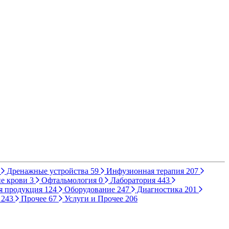
Дренажные устройства
59
Инфузионная терапия
207
е крови
3
Офтальмология
0
Лаборатория
443
я продукция
124
Оборудование
247
Диагностика
201
ы
243
Прочее
67
Услуги и Прочее
206