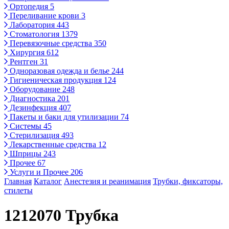
Ортопедия
5
Переливание крови
3
Лаборатория
443
Стоматология
1379
Перевязочные средства
350
Хирургия
612
Рентген
31
Одноразовая одежда и белье
244
Гигиеническая продукция
124
Оборудование
248
Диагностика
201
Дезинфекция
407
Пакеты и баки для утилизации
74
Системы
45
Стерилизация
493
Лекарственные средства
12
Шприцы
243
Прочее
67
Услуги и Прочее
206
Главная
Каталог
Анестезия и реанимация
Трубки, фиксаторы,
стилеты
1212070 Трубка