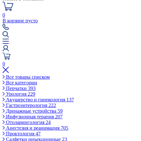
0
В корзине пусто
0
Все товары списком
Все категории
Перчатки
393
Урология
229
Акушерство и гинекология
137
Гастроэнтерология
222
Дренажные устройства
59
Инфузионная терапия
207
Отоларингология
24
Анестезия и реанимация
705
Проктология
47
Салфетки инъекционные
23