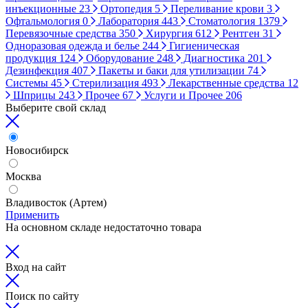
инъекционные
23
Ортопедия
5
Переливание крови
3
Офтальмология
0
Лаборатория
443
Стоматология
1379
Перевязочные средства
350
Хирургия
612
Рентген
31
Одноразовая одежда и белье
244
Гигиеническая
продукция
124
Оборудование
248
Диагностика
201
Дезинфекция
407
Пакеты и баки для утилизации
74
Системы
45
Стерилизация
493
Лекарственные средства
12
Шприцы
243
Прочее
67
Услуги и Прочее
206
Выберите свой склад
Новосибирск
Москва
Владивосток (Артем)
Применить
На основном складе недостаточно товара
Вход на сайт
Поиск по сайту