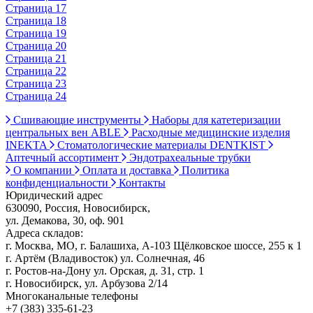
Страница 17
Страница 18
Страница 19
Страница 20
Страница 21
Страница 22
Страница 23
Страница 24
Сшивающие инструменты
Наборы для катетеризации
центральных вен ABLE
Расходные медицинские изделия
INEKTA
Стоматологические материалы DENTKIST
Аптечный ассортимент
Эндотрахеальные трубки
О компании
Оплата и доставка
Политика
конфиденциальности
Контакты
Юридический адрес
630090, Россия, Новосибирск,
ул. Демакова, 30, оф. 901
Адреса складов:
г. Москва, МО, г. Балашиха, А-103 Щёлковское шоссе, 255 к 1
г. Артём (Владивосток) ул. Солнечная, 46
г. Ростов-на-Дону ул. Орская, д. 31, стр. 1
г. Новосибирск, ул. Арбузова 2/14
Многоканальные телефоны
+7 (383) 335-61-23