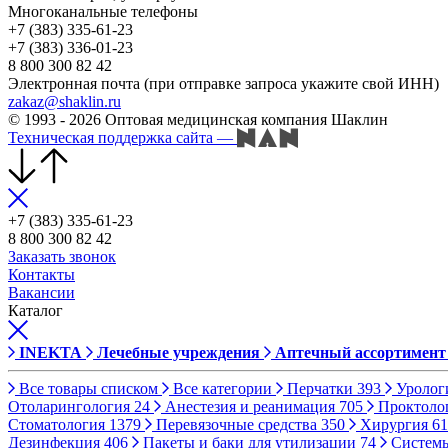
Многоканальные телефоны
+7 (383) 335-61-23
+7 (383) 336-01-23
8 800 300 82 42
Электронная почта (при отправке запроса укажите свой ИНН)
zakaz@shaklin.ru
© 1993 - 2026 Оптовая медицинская компания Шаклин
Техническая поддержка сайта
—
+7 (383) 335-61-23
8 800 300 82 42
Заказать звонок
Контакты
Вакансии
Каталог
INEKTA
Лечебные учреждения
Аптечный ассортимент
Все товары списком
Все категории
Перчатки
393
Уролог
Отоларингология
24
Анестезия и реанимация
705
Проктоло
Стоматология
1379
Перевязочные средства
350
Хирургия
61
Дезинфекция
406
Пакеты и баки для утилизации
74
Систем