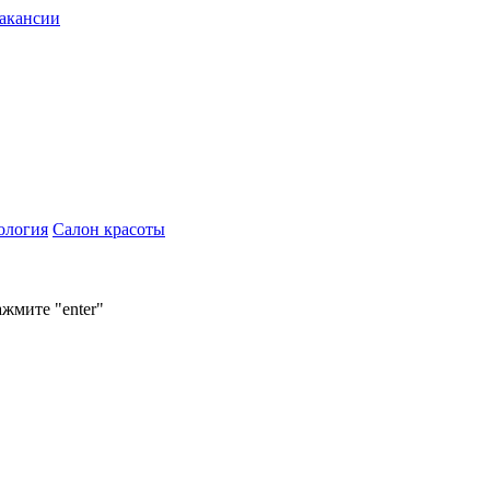
акансии
ология
Салон красоты
ажмите "enter"