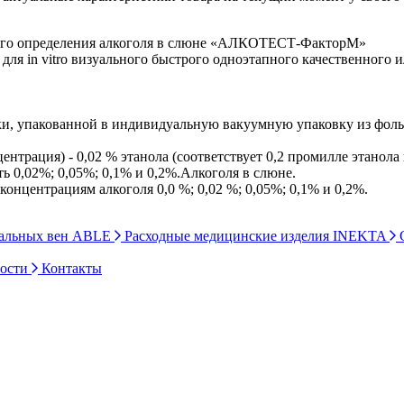
ного определения алкоголя в слюне «АЛКОТЕСТ-ФакторМ»
 in vitro визуального быстрого одноэтапного качественного и
 упакованной в индивидуальную вакуумную упаковку из фольг
трация) - 0,02 % этанола (соответствует 0,2 промилле этанола 
,02%; 0,05%; 0,1% и 0,2%.Алкоголя в слюне.
онцентрациям алкоголя 0,0 %; 0,02 %; 0,05%; 0,1% и 0,2%.
ральных вен ABLE
Расходные медицинские изделия INEKTA
С
ности
Контакты