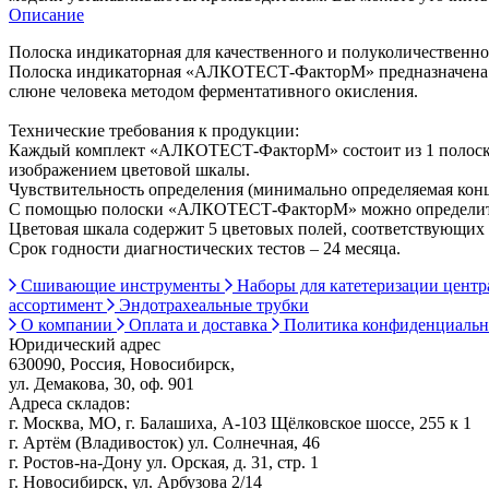
Описание
Полоска индикаторная для качественного и полуколичествен
Полоска индикаторная «АЛКОТЕСТ-ФакторМ» предназначена для
слюне человека методом ферментативного окисления.
Технические требования к продукции:
Каждый комплект «АЛКОТЕСТ-ФакторМ» состоит из 1 полоски,
изображением цветовой шкалы.
Чувствительность определения (минимально определяемая концен
С помощью полоски «АЛКОТЕСТ-ФакторМ» можно определить 0
Цветовая шкала содержит 5 цветовых полей, соответствующих к
Срок годности диагностических тестов – 24 месяца.
Сшивающие инструменты
Наборы для катетеризации цент
ассортимент
Эндотрахеальные трубки
О компании
Оплата и доставка
Политика конфиденциаль
Юридический адрес
630090, Россия, Новосибирск,
ул. Демакова, 30, оф. 901
Адреса складов:
г. Москва, МО, г. Балашиха, А-103 Щёлковское шоссе, 255 к 1
г. Артём (Владивосток) ул. Солнечная, 46
г. Ростов-на-Дону ул. Орская, д. 31, стр. 1
г. Новосибирск, ул. Арбузова 2/14