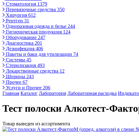
Стоматология
1379
Перевязочные средства
350
Хирургия
612
Рентген
31
Одноразовая одежда и белье
244
Гигиеническая продукция
124
Оборудование
247
Диагностика
201
Дезинфекция
406
Пакеты и баки для утилизации
74
Системы
45
Стерилизация
493
Лекарственные средства
12
Шприцы
243
Прочее
67
Услуги и Прочее
206
Главная
Каталог
Лаборатория
Лабораторная расходка
Индикато
Тест полоски Алкотест-Факто
Товар выведен из ассортимента