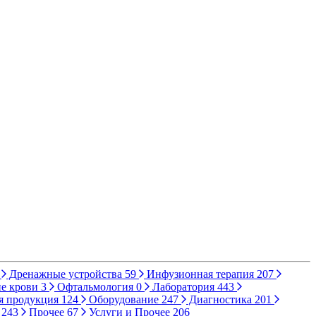
Дренажные устройства
59
Инфузионная терапия
207
е крови
3
Офтальмология
0
Лаборатория
443
я продукция
124
Оборудование
247
Диагностика
201
ы
243
Прочее
67
Услуги и Прочее
206