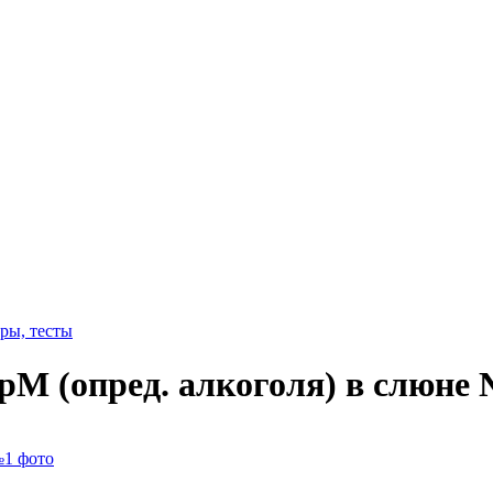
ры, тесты
рМ (опред. алкоголя) в слюне