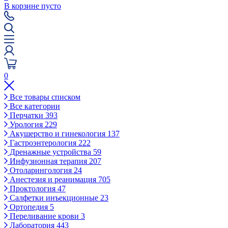
В корзине пусто
0
Все товары списком
Все категории
Перчатки
393
Урология
229
Акушерство и гинекология
137
Гастроэнтерология
222
Дренажные устройства
59
Инфузионная терапия
207
Отоларингология
24
Анестезия и реанимация
705
Проктология
47
Салфетки инъекционные
23
Ортопедия
5
Переливание крови
3
Лаборатория
443