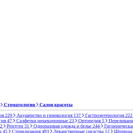
Стоматология
Салон красоты
ия
229
Акушерство и гинекология
137
Гастроэнтерология
222
гия
47
Салфетки инъекционные
23
Ортопедия
5
Переливани
2
Рентген
31
Одноразовая одежда и белье
244
Гигиеническа
ы
45
Стерилизация
493
Лекарственные средства
12
Шприц