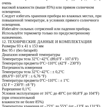
очень
высокой влажности (выше 85%) или прямом солнечном
освещении.
Следует избегать хранения прибора во влажных местах, при
повышенной температуре, в условиях прямого солнечного
освещения.
Избегайте сильных сотрясений или падения прибора.
Используйте термометр только по предусмотренному
назначению.
12. ТЕХНИЧЕСКИЕ ДАННЫЕ И КОМПЛЕКТАЦИЯ
Размеры 93 х 41 х 153 мм
Вес 95 г (без батарей)
Диапазон измеряемой температуры
Температура тела 32°C~42°C (89,6°F - 107.6°F)
Температура предмета 0°C~110°C (42°F - 230°F)
Погрешность измерения
Температура тела 32°C~42°C : ± 0,2°C
(89,6°F~107,6°F : ± 6,76 °F)
Температура предмета 0°C~110°C : ± 1°C
(32 F ~ 230°F: ±8 °F)
Разрешение 0,1°C
Условия эксплуатации от 16°C до 40°C (от 60,8°F до 104°F)
(при относительной
влажности не более 85%)
Температура хранения от –25°C до 55°C (от –13°F до 131°F)