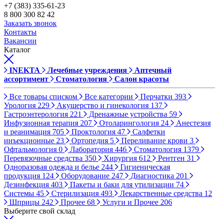
+7 (383) 335-61-23
8 800 300 82 42
Заказать звонок
Контакты
Вакансии
Каталог
INEKTA
Лечебные учреждения
Аптечный
ассортимент
Стоматология
Салон красоты
Все товары списком
Все категории
Перчатки
393
Урология
229
Акушерство и гинекология
137
Гастроэнтерология
221
Дренажные устройства
59
Инфузионная терапия
207
Отоларингология
24
Анестезия
и реанимация
705
Проктология
47
Салфетки
инъекционные
23
Ортопедия
5
Переливание крови
3
Офтальмология
0
Лаборатория
446
Стоматология
1379
Перевязочные средства
350
Хирургия
612
Рентген
31
Одноразовая одежда и белье
244
Гигиеническая
продукция
124
Оборудование
247
Диагностика
201
Дезинфекция
403
Пакеты и баки для утилизации
74
Системы
45
Стерилизация
493
Лекарственные средства
12
Шприцы
242
Прочее
68
Услуги и Прочее
206
Выберите свой склад