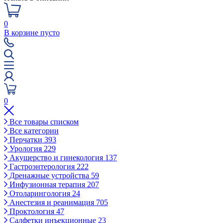
0
В корзине пусто
0
Все товары списком
Все категории
Перчатки
393
Урология
229
Акушерство и гинекология
137
Гастроэнтерология
222
Дренажные устройства
59
Инфузионная терапия
207
Отоларингология
24
Анестезия и реанимация
705
Проктология
47
Салфетки инъекционные
23