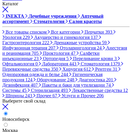
Каталог
INEKTA
Лечебные учреждения
Аптечный
ассортимент
Стоматология
Салон красоты
Все товары списком
Все категории
Перчатки
393
Урология
229
Акушерство и гинекология
137
Гастроэнтерология
222
Дренажные устройства
59
Инфузионная терапия
207
Отоларингология
24
Анестезия
и реанимация
705
Проктология
47
Салфетки
инъекционные
23
Ортопедия
5
Переливание крови
3
Офтальмология
0
Лаборатория
443
Стоматология
1379
Перевязочные средства
350
Хирургия
612
Рентген
31
Одноразовая одежда и белье
244
Гигиеническая
продукция
124
Оборудование
248
Диагностика
201
Дезинфекция
407
Пакеты и баки для утилизации
74
Системы
45
Стерилизация
493
Лекарственные средства
12
Шприцы
243
Прочее
67
Услуги и Прочее
206
Выберите свой склад
Новосибирск
Москва