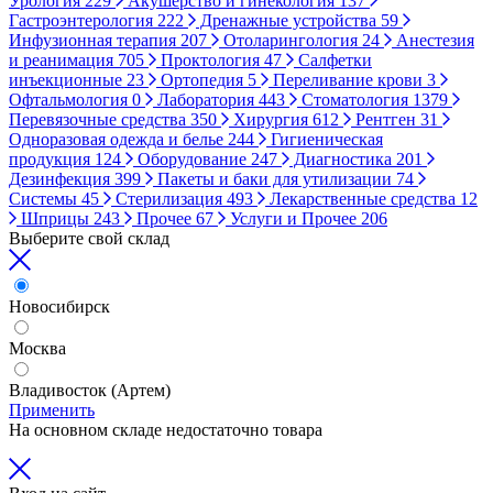
Урология
229
Акушерство и гинекология
137
Гастроэнтерология
222
Дренажные устройства
59
Инфузионная терапия
207
Отоларингология
24
Анестезия
и реанимация
705
Проктология
47
Салфетки
инъекционные
23
Ортопедия
5
Переливание крови
3
Офтальмология
0
Лаборатория
443
Стоматология
1379
Перевязочные средства
350
Хирургия
612
Рентген
31
Одноразовая одежда и белье
244
Гигиеническая
продукция
124
Оборудование
247
Диагностика
201
Дезинфекция
399
Пакеты и баки для утилизации
74
Системы
45
Стерилизация
493
Лекарственные средства
12
Шприцы
243
Прочее
67
Услуги и Прочее
206
Выберите свой склад
Новосибирск
Москва
Владивосток (Артем)
Применить
На основном складе недостаточно товара