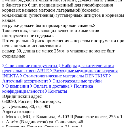
в блистер по 6 шт, предназначенный для пломбирования
корневых каналов методом латеральной(боковой)
конденсации (уплотнения) гуттаперчвых штифтов в корневом
канале.
на ручке должен быть промаркирован символ:S
Токсических, связывающих веществ и химикатов
инструменты не содержат.
Потенциальный риск применения – перелом инструмента при
неправильном использовании.
размер 30, длина не менее 25мм. в упаковке не менее 6шт
стерильные
Сшивающие инструменты
Наборы для катетеризации
центральных вен ABLE
Расходные медицинские изделия
INEKTA
Стоматологические материалы DENTKIST
Аптечный ассортимент
Эндотрахеальные трубки
О компании
Оплата и доставка
Политика
конфиденциальности
Контакты
Юридический адрес
630090, Россия, Новосибирск,
ул. Демакова, 30, оф. 901
Адреса складов:
г. Москва, МО, г. Балашиха, А-103 Щёлковское шоссе, 255 к 1
г. Артём (Владивосток) ул. Солнечная, 46
г. Ростов-на-Дону ул. Орская, д. 31, стр. 1