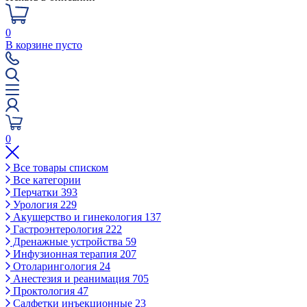
0
В корзине пусто
0
Все товары списком
Все категории
Перчатки
393
Урология
229
Акушерство и гинекология
137
Гастроэнтерология
222
Дренажные устройства
59
Инфузионная терапия
207
Отоларингология
24
Анестезия и реанимация
705
Проктология
47
Салфетки инъекционные
23