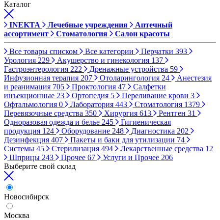
Каталог
INEKTA
Лечебные учреждения
Аптечный
ассортимент
Стоматология
Салон красоты
Все товары списком
Все категории
Перчатки
393
Урология
229
Акушерство и гинекология
137
Гастроэнтерология
222
Дренажные устройства
59
Инфузионная терапия
207
Отоларингология
24
Анестезия
и реанимация
705
Проктология
47
Салфетки
инъекционные
23
Ортопедия
5
Переливание крови
3
Офтальмология
0
Лаборатория
443
Стоматология
1379
Перевязочные средства
350
Хирургия
613
Рентген
31
Одноразовая одежда и белье
245
Гигиеническая
продукция
124
Оборудование
248
Диагностика
202
Дезинфекция
407
Пакеты и баки для утилизации
74
Системы
45
Стерилизация
494
Лекарственные средства
12
Шприцы
243
Прочее
67
Услуги и Прочее
206
Выберите свой склад
Новосибирск
Москва