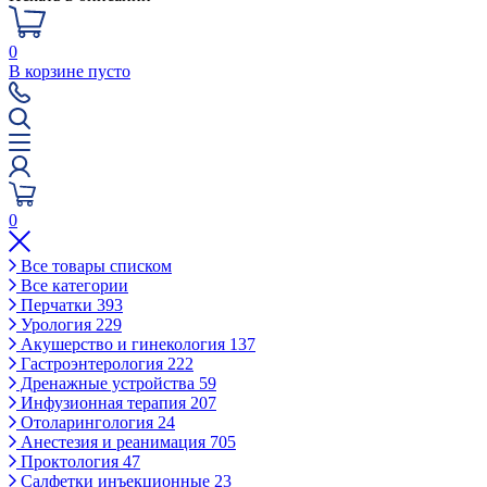
0
В корзине пусто
0
Все товары списком
Все категории
Перчатки
393
Урология
229
Акушерство и гинекология
137
Гастроэнтерология
222
Дренажные устройства
59
Инфузионная терапия
207
Отоларингология
24
Анестезия и реанимация
705
Проктология
47
Салфетки инъекционные
23