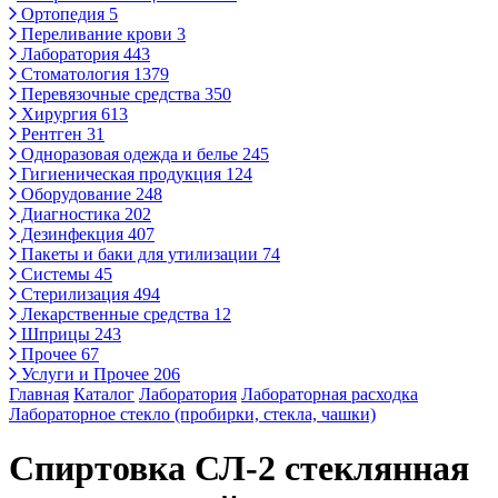
Ортопедия
5
Переливание крови
3
Лаборатория
443
Стоматология
1379
Перевязочные средства
350
Хирургия
613
Рентген
31
Одноразовая одежда и белье
245
Гигиеническая продукция
124
Оборудование
248
Диагностика
202
Дезинфекция
407
Пакеты и баки для утилизации
74
Системы
45
Стерилизация
494
Лекарственные средства
12
Шприцы
243
Прочее
67
Услуги и Прочее
206
Главная
Каталог
Лаборатория
Лабораторная расходка
Лабораторное стекло (пробирки, стекла, чашки)
Спиртовка СЛ-2 стеклянная