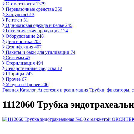
Стоматология
1379
Перевязочные средства
350
Хирургия
613
Рентген
31
Одноразовая одежда и белье
245
Гигиеническая продукция
124
Оборудование
248
Диагностика
202
Дезинфекция
407
Пакеты и баки для утилизации
74
Системы
45
Стерилизация
494
Лекарственные средства
12
Шприцы
243
Прочее
67
Услуги и Прочее
206
Главная
Каталог
Анестезия и реанимация
Трубки, фиксаторы, 
1112060 Трубка эндотрахеал