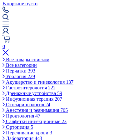
В корзине пусто
0
Все товары списком
Все категории
Перчатки
393
Урология
229
Акушерство и гинекология
137
Гастроэнтерология
222
Дренажные устройства
59
Инфузионная терапия
207
Отоларингология
24
Анестезия и реанимация
705
Проктология
47
Салфетки инъекционные
23
Ортопедия
5
Переливание крови
3
Лаборатория
443