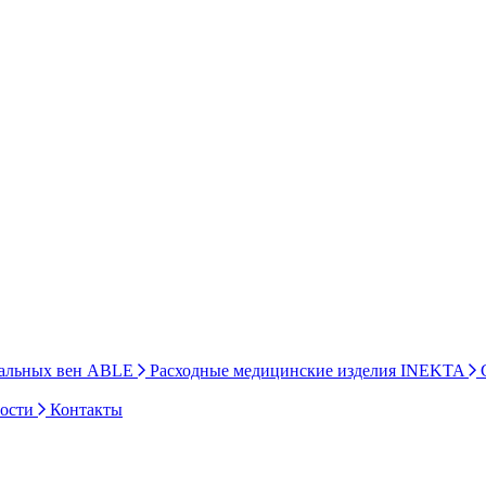
ральных вен ABLE
Расходные медицинские изделия INEKTA
С
ности
Контакты