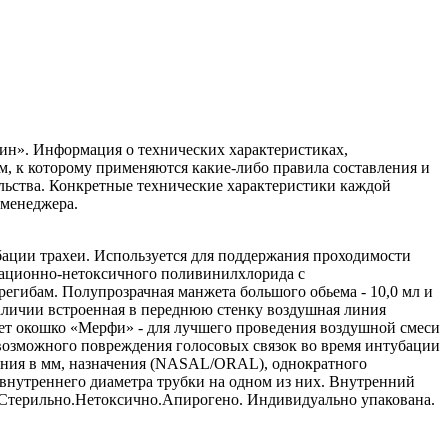
ин». Информация о технических характеристиках,
ом, к которому применяются какие-либо правила составления и
ельства. Конкретные технические характеристики каждой
 менеджера.
убации трахеи. Используется для поддержания проходимости
тационно-нетоксичного поливинилхлорида с
регибам. Полупрозрачная манжета большого обьема - 10,0 мл и
 наличии встроенная в переднюю стенку воздушная линия
ет окошко «Мерфи» - для лучшего проведения воздушной смеси
 возможного повреждения голосовых связок во время интубации
ояния в мм, назначения (NASAL/ORAL), однократного
нутреннего диаметра трубки на одном из них. Внутренний
А. Стерильно.Нетоксично.Апирогено. Индивидуально упакована.