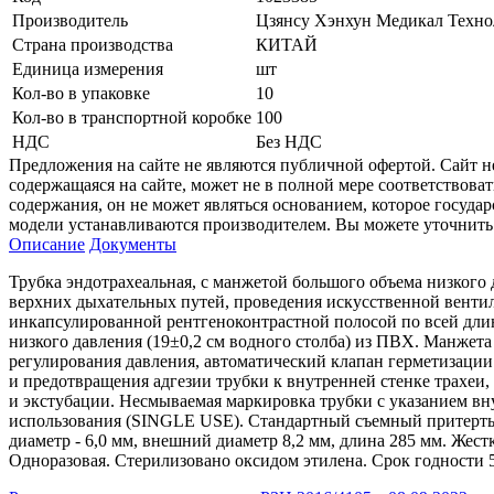
Производитель
Цзянсу Хэнхун Медикал Техн
Страна производства
КИТАЙ
Единица измерения
шт
Кол-во в упаковке
10
Кол-во в транспортной коробке
100
НДС
Без НДС
Предложения на сайте не являются публичной офертой. Сайт 
содержащаяся на сайте, может не в полной мере соответствоват
содержания, он не может являться основанием, которое госуда
модели устанавливаются производителем. Вы можете уточнить 
Описание
Документы
Трубка эндотрахеальная, с манжетой большого объема низкого 
верхних дыхательных путей, проведения искусственной венти
инкапсулированной рентгеноконтрастной полосой по всей длине
низкого давления (19±0,2 см водного столба) из ПВХ. Манжета
регулирования давления, автоматический клапан герметизаци
и предотвращения адгезии трубки к внутренней стенке трахеи
и экстубации. Несмываемая маркировка трубки с указанием вн
использования (SINGLE USE). Стандартный съемный притертый
диаметр - 6,0 мм, внешний диаметр 8,2 мм, длина 285 мм. Же
Одноразовая. Стерилизовано оксидом этилена. Срок годности 5