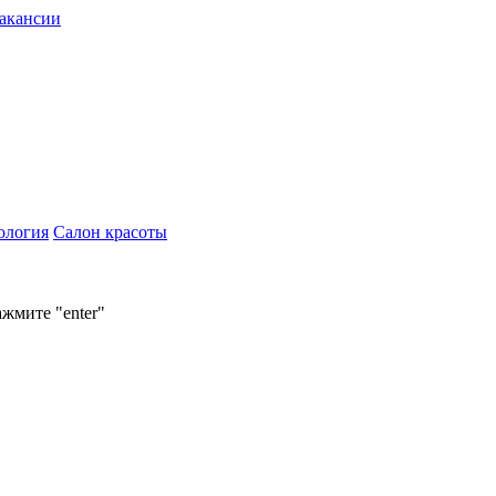
акансии
ология
Салон красоты
ажмите "enter"