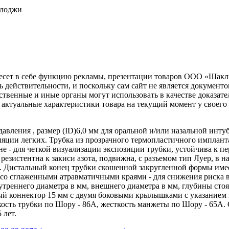
олоджи
несет в себе функцию рекламы, презентации товаров ООО «Шакл
ь действительности, и поскольку сам сайт не является документ
рственные и иные органы могут использовать в качестве доказат
актуальные характеристики товара на текущий момент у своего
давления , размер (ID)6,0 мм для оральной и/или назальной инт
ляции легких. Трубка из прозрачного термопластичного имплан
 - для четкой визуализации экспозиции трубки, устойчива к пе
 резистентна к закиси азота, подвижна, с разъемом тип Луер, в
и. Дистальный конец трубки скошенной закругленной формы име
, со сглаженными атравматичными краями - для снижения риска
утреннего диаметра в мм, внешнего диаметра в мм, глубины ст
 коннектор 15 мм с двумя боковыми крылышками с указанием в
сткость трубки по Шору - 86А, жесткость манжеты по Шору - 65
 лет.