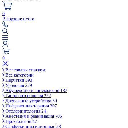
0
В корзине пусто
0
Все товары списком
Все категории
Перчатки
393
Урология
229
Акушерство и гинекология
137
Гастроэнтерология
222
Дренажные устройства
59
Инфузионная терапия
207
Отоларингология
24
Анестезия и реанимация
705
Проктология
47
Салфетки инъекционные
23