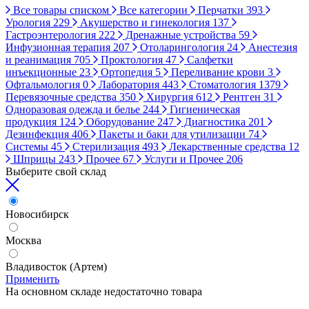
Все товары списком
Все категории
Перчатки
393
Урология
229
Акушерство и гинекология
137
Гастроэнтерология
222
Дренажные устройства
59
Инфузионная терапия
207
Отоларингология
24
Анестезия
и реанимация
705
Проктология
47
Салфетки
инъекционные
23
Ортопедия
5
Переливание крови
3
Офтальмология
0
Лаборатория
443
Стоматология
1379
Перевязочные средства
350
Хирургия
612
Рентген
31
Одноразовая одежда и белье
244
Гигиеническая
продукция
124
Оборудование
247
Диагностика
201
Дезинфекция
406
Пакеты и баки для утилизации
74
Системы
45
Стерилизация
493
Лекарственные средства
12
Шприцы
243
Прочее
67
Услуги и Прочее
206
Выберите свой склад
Новосибирск
Москва
Владивосток (Артем)
Применить
На основном складе недостаточно товара