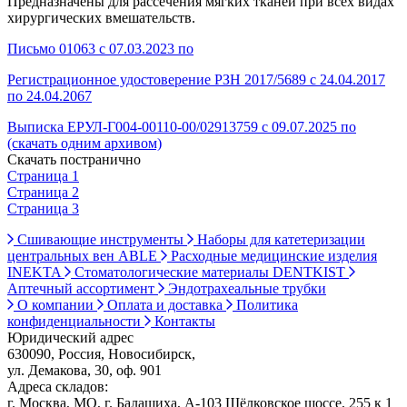
Предназначены для рассечения мягких тканей при всех видах
хирургических вмешательств.
Письмо 01063 с 07.03.2023 по
Регистрационное удостоверение РЗН 2017/5689 с 24.04.2017
по 24.04.2067
Выписка ЕРУЛ-Г004-00110-00/02913759 с 09.07.2025 по
(скачать одним архивом)
Скачать постранично
Страница 1
Страница 2
Страница 3
Сшивающие инструменты
Наборы для катетеризации
центральных вен ABLE
Расходные медицинские изделия
INEKTA
Стоматологические материалы DENTKIST
Аптечный ассортимент
Эндотрахеальные трубки
О компании
Оплата и доставка
Политика
конфиденциальности
Контакты
Юридический адрес
630090, Россия, Новосибирск,
ул. Демакова, 30, оф. 901
Адреса складов:
г. Москва, МО, г. Балашиха, А-103 Щёлковское шоссе, 255 к 1