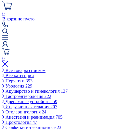
0
В корзине пусто
0
Все товары списком
Все категории
Перчатки
393
Урология
229
Акушерство и гинекология
137
Гастроэнтерология
222
Дренажные устройства
59
Инфузионная терапия
207
Отоларингология
24
Анестезия и реанимация
705
Проктология
47
Салфетки инъекционные
23