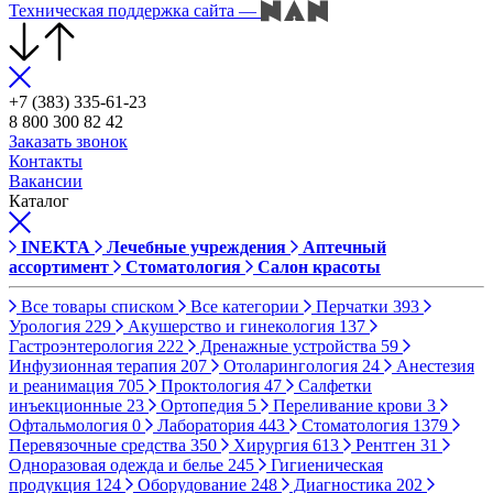
Техническая поддержка сайта
—
+7 (383) 335-61-23
8 800 300 82 42
Заказать звонок
Контакты
Вакансии
Каталог
INEKTA
Лечебные учреждения
Аптечный
ассортимент
Стоматология
Салон красоты
Все товары списком
Все категории
Перчатки
393
Урология
229
Акушерство и гинекология
137
Гастроэнтерология
222
Дренажные устройства
59
Инфузионная терапия
207
Отоларингология
24
Анестезия
и реанимация
705
Проктология
47
Салфетки
инъекционные
23
Ортопедия
5
Переливание крови
3
Офтальмология
0
Лаборатория
443
Стоматология
1379
Перевязочные средства
350
Хирургия
613
Рентген
31
Одноразовая одежда и белье
245
Гигиеническая
продукция
124
Оборудование
248
Диагностика
202