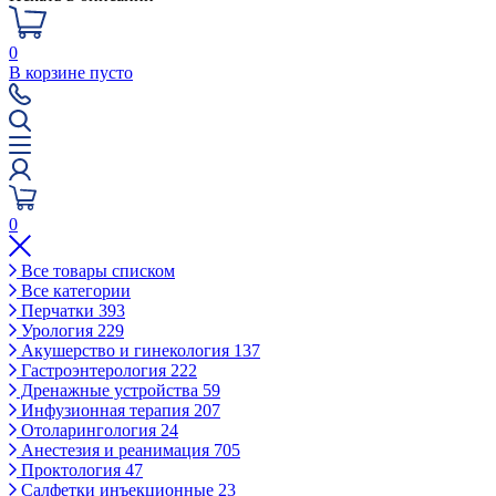
0
В корзине пусто
0
Все товары списком
Все категории
Перчатки
393
Урология
229
Акушерство и гинекология
137
Гастроэнтерология
222
Дренажные устройства
59
Инфузионная терапия
207
Отоларингология
24
Анестезия и реанимация
705
Проктология
47
Салфетки инъекционные
23