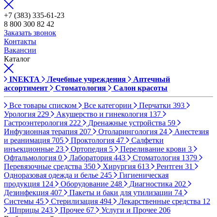
+7 (383) 335-61-23
8 800 300 82 42
Заказать звонок
Контакты
Вакансии
Каталог
INEKTA
Лечебные учреждения
Аптечный
ассортимент
Стоматология
Салон красоты
Все товары списком
Все категории
Перчатки
393
Урология
229
Акушерство и гинекология
137
Гастроэнтерология
222
Дренажные устройства
59
Инфузионная терапия
207
Отоларингология
24
Анестезия
и реанимация
705
Проктология
47
Салфетки
инъекционные
23
Ортопедия
5
Переливание крови
3
Офтальмология
0
Лаборатория
443
Стоматология
1379
Перевязочные средства
350
Хирургия
613
Рентген
31
Одноразовая одежда и белье
245
Гигиеническая
продукция
124
Оборудование
248
Диагностика
202
Дезинфекция
407
Пакеты и баки для утилизации
74
Системы
45
Стерилизация
494
Лекарственные средства
12
Шприцы
243
Прочее
67
Услуги и Прочее
206