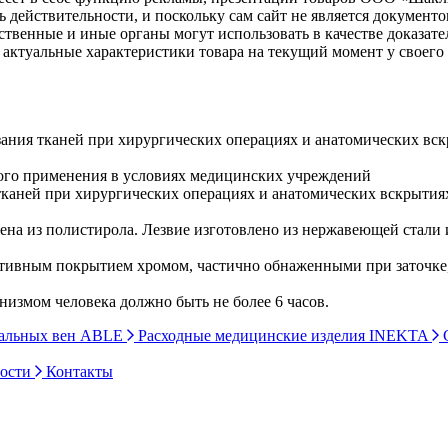
ь действительности, и поскольку сам сайт не является документ
рственные и иные органы могут использовать в качестве доказат
актуальные характеристики товара на текущий момент у своего
я тканей при хирургических операциях и анатомических вск
вого применения в условиях медицинских учреждений
тканей при хирургических операциях и анатомических вскрытия
лена из полистирола. Лезвие изготовлено из нержавеющей стали 
оративным покрытием хромом, частично обнаженными при заточк
низмом человека должно быть не более 6 часов.
ральных вен ABLE
Расходные медицинские изделия INEKTA
С
ности
Контакты