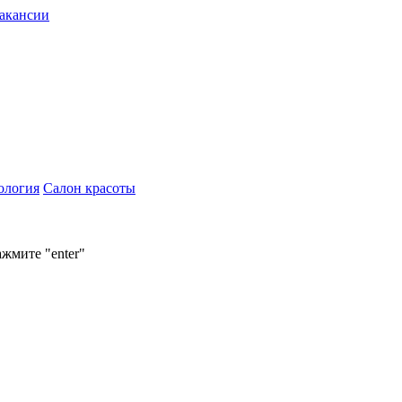
акансии
ология
Салон красоты
ажмите "enter"