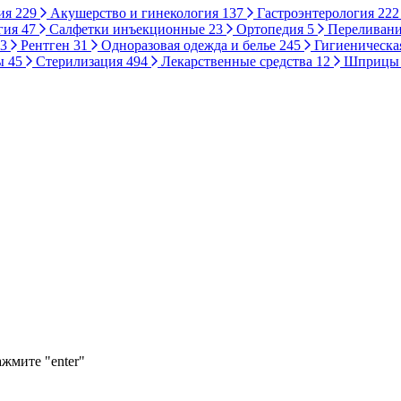
ия
229
Акушерство и гинекология
137
Гастроэнтерология
222
гия
47
Салфетки инъекционные
23
Ортопедия
5
Переливани
3
Рентген
31
Одноразовая одежда и белье
245
Гигиеническа
ы
45
Стерилизация
494
Лекарственные средства
12
Шприц
ажмите "enter"