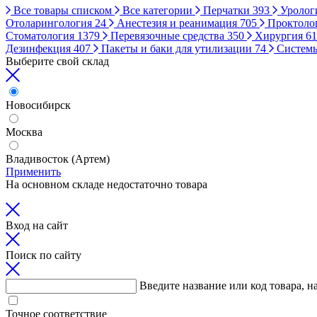
Все товары списком
Все категории
Перчатки
393
Уролог
Отоларингология
24
Анестезия и реанимация
705
Проктоло
Стоматология
1379
Перевязочные средства
350
Хирургия
61
Дезинфекция
407
Пакеты и баки для утилизации
74
Систем
Выберите свой склад
Новосибирск
Москва
Владивосток (Артем)
Применить
На основном складе недостаточно товара
Вход на сайт
Поиск по сайту
Введите название или код товара, н
Точное соответствие