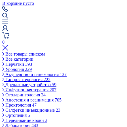
В корзине пусто
0
Все товары списком
Все категории
Перчатки
393
Урология
229
Акушерство и гинекология
137
Гастроэнтерология
222
Дренажные устройства
59
Инфузионная терапия
207
Отоларингология
24
Анестезия и реанимация
705
Проктология
47
Салфетки инъекционные
23
Ортопедия
5
Переливание крови
3
Лаборатория
443