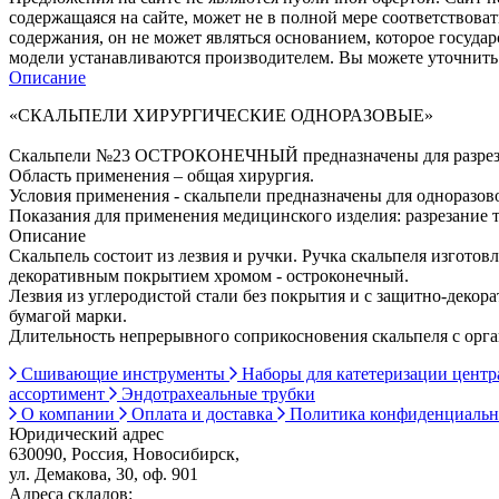
содержащаяся на сайте, может не в полной мере соответствоват
содержания, он не может являться основанием, которое госуда
модели устанавливаются производителем. Вы можете уточнить 
Описание
«СКАЛЬПЕЛИ ХИРУРГИЧЕСКИЕ ОДНОРАЗОВЫЕ»
Скальпели №23 ОСТРОКОНЕЧНЫЙ предназначены для разрезани
Область применения – общая хирургия.
Условия применения - скальпели предназначены для одноразо
Показания для применения медицинского изделия: разрезание 
Описание
Скальпель состоит из лезвия и ручки. Ручка скальпеля изготов
декоративным покрытием хромом - остроконечный.
Лезвия из углеродистой стали без покрытия и с защитно-дек
бумагой марки.
Длительность непрерывного соприкосновения скальпеля с орга
Сшивающие инструменты
Наборы для катетеризации цент
ассортимент
Эндотрахеальные трубки
О компании
Оплата и доставка
Политика конфиденциаль
Юридический адрес
630090, Россия, Новосибирск,
ул. Демакова, 30, оф. 901
Адреса складов: