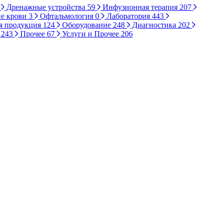
Дренажные устройства
59
Инфузионная терапия
207
е крови
3
Офтальмология
0
Лаборатория
443
я продукция
124
Оборудование
248
Диагностика
202
ы
243
Прочее
67
Услуги и Прочее
206