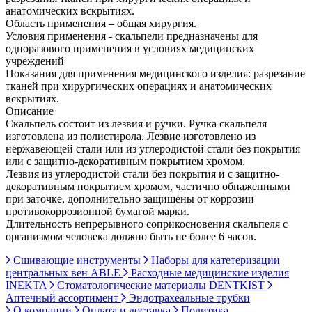
анатомических вскрытиях.
Область применения – общая хирургия.
Условия применения - скальпели предназначены для
одноразового применения в условиях медицинских
учреждений
Показания для применения медицинского изделия: разрезание
тканей при хирургических операциях и анатомических
вскрытиях.
Описание
Скальпель состоит из лезвия и ручки. Ручка скальпеля
изготовлена из полистирола. Лезвие изготовлено из
нержавеющей стали или из углеродистой стали без покрытия
или с защитно-декоративным покрытием хромом.
Лезвия из углеродистой стали без покрытия и с защитно-
декоративным покрытием хромом, частично обнаженными
при заточке, дополнительно защищены от коррозии
противокоррозионной бумагой марки.
Длительность непрерывного соприкосновения скальпеля с
организмом человека должно быть не более 6 часов.
Сшивающие инструменты
Наборы для катетеризации
центральных вен ABLE
Расходные медицинские изделия
INEKTA
Стоматологические материалы DENTKIST
Аптечный ассортимент
Эндотрахеальные трубки
О компании
Оплата и доставка
Политика