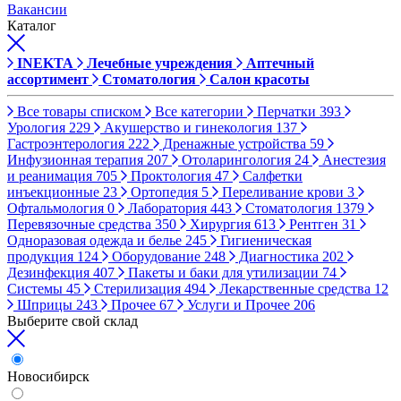
Вакансии
Каталог
INEKTA
Лечебные учреждения
Аптечный
ассортимент
Стоматология
Салон красоты
Все товары списком
Все категории
Перчатки
393
Урология
229
Акушерство и гинекология
137
Гастроэнтерология
222
Дренажные устройства
59
Инфузионная терапия
207
Отоларингология
24
Анестезия
и реанимация
705
Проктология
47
Салфетки
инъекционные
23
Ортопедия
5
Переливание крови
3
Офтальмология
0
Лаборатория
443
Стоматология
1379
Перевязочные средства
350
Хирургия
613
Рентген
31
Одноразовая одежда и белье
245
Гигиеническая
продукция
124
Оборудование
248
Диагностика
202
Дезинфекция
407
Пакеты и баки для утилизации
74
Системы
45
Стерилизация
494
Лекарственные средства
12
Шприцы
243
Прочее
67
Услуги и Прочее
206
Выберите свой склад
Новосибирск