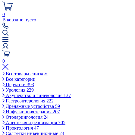
0
В корзине пусто
0
Все товары списком
Все категории
Перчатки
393
Урология
229
Акушерство и гинекология
137
Гастроэнтерология
222
Дренажные устройства
59
Инфузионная терапия
207
Отоларингология
24
Анестезия и реанимация
705
Проктология
47
Салфетки инъекционные
23