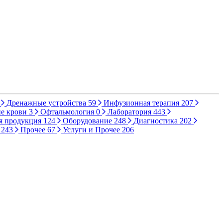
Дренажные устройства
59
Инфузионная терапия
207
е крови
3
Офтальмология
0
Лаборатория
443
я продукция
124
Оборудование
248
Диагностика
202
ы
243
Прочее
67
Услуги и Прочее
206