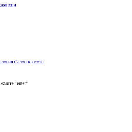
акансии
ология
Салон красоты
ажмите "enter"