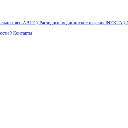
ральных вен ABLE
Расходные медицинские изделия INEKTA
С
ности
Контакты