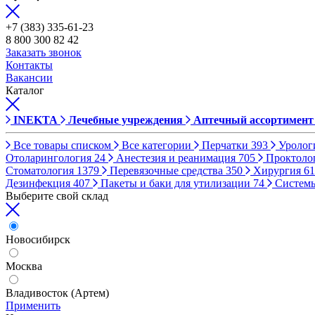
+7 (383) 335-61-23
8 800 300 82 42
Заказать звонок
Контакты
Вакансии
Каталог
INEKTA
Лечебные учреждения
Аптечный ассортимент
Все товары списком
Все категории
Перчатки
393
Уролог
Отоларингология
24
Анестезия и реанимация
705
Проктоло
Стоматология
1379
Перевязочные средства
350
Хирургия
61
Дезинфекция
407
Пакеты и баки для утилизации
74
Систем
Выберите свой склад
Новосибирск
Москва
Владивосток (Артем)
Применить