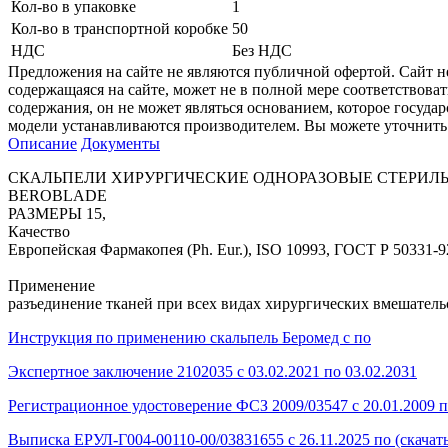
Кол-во в упаковке
1
Кол-во в транспортной коробке
50
НДС
Без НДС
Предложения на сайте не являются публичной офертой. Сайт 
содержащаяся на сайте, может не в полной мере соответствоват
содержания, он не может являться основанием, которое госуда
модели устанавливаются производителем. Вы можете уточнить 
Описание
Документы
СКАЛЬПЕЛИ ХИРУРГИЧЕСКИЕ ОДНОРАЗОВЫЕ СТЕРИЛ
BEROBLADE
РАЗМЕРЫ 15,
Качество
Европейская Фармакопея (Ph. Eur.), ISO 10993, ГОСТ Р 50331-9
Применение
разъединение тканей при всех видах хирургических вмешатель
Инструкция по применению скальпель Беромед с по
Экспертное заключение 2102035 с 03.02.2021 по 03.02.2031
Регистрационное удостоверение ФСЗ 2009/03547 с 20.01.2009 п
Выписка ЕРУЛ-Г004-00110-00/03831655 с 26.11.2025 по (скачат