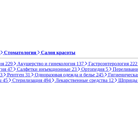
Стоматология
Салон красоты
ия
229
Акушерство и гинекология
137
Гастроэнтерология
222
гия
47
Салфетки инъекционные
23
Ортопедия
5
Переливани
3
Рентген
31
Одноразовая одежда и белье
245
Гигиеническа
ы
45
Стерилизация
494
Лекарственные средства
12
Шприц