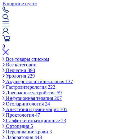
В корзине пусто
0
Все товары списком
Все категории
Перчатки
393
Урология
229
Акушерство и гинекология
137
Гастроэнтерология
222
Дренажные устройства
59
Инфузионная терапия
207
Отоларингология
24
Анестезия и реанимация
705
Проктология
47
Салфетки инъекционные
23
Ортопедия
5
Переливание крови
3
Лаборатория
443