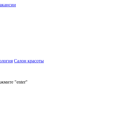
акансии
ология
Салон красоты
ажмите "enter"