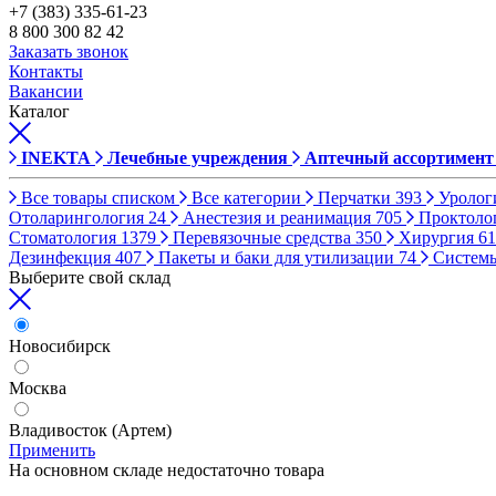
+7 (383) 335-61-23
8 800 300 82 42
Заказать звонок
Контакты
Вакансии
Каталог
INEKTA
Лечебные учреждения
Аптечный ассортимент
Все товары списком
Все категории
Перчатки
393
Уролог
Отоларингология
24
Анестезия и реанимация
705
Проктоло
Стоматология
1379
Перевязочные средства
350
Хирургия
61
Дезинфекция
407
Пакеты и баки для утилизации
74
Систем
Выберите свой склад
Новосибирск
Москва
Владивосток (Артем)
Применить
На основном складе недостаточно товара