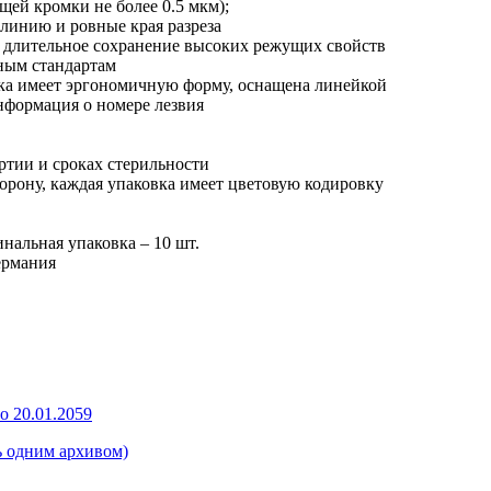
щей кромки не более 0.5 мкм);
линию и ровные края разреза
т длительное сохранение высоких режущих свойств
ным стандартам
учка имеет эргономичную форму, оснащена линейкой
нформация о номере лезвия
ртии и сроках стерильности
орону, каждая упаковка имеет цветовую кодировку
нальная упаковка – 10 шт.
ермания
о 20.01.2059
ь одним архивом)