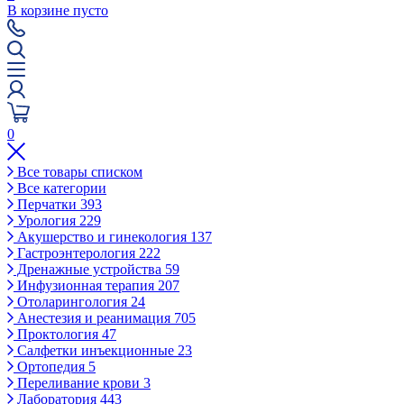
В корзине пусто
0
Все товары списком
Все категории
Перчатки
393
Урология
229
Акушерство и гинекология
137
Гастроэнтерология
222
Дренажные устройства
59
Инфузионная терапия
207
Отоларингология
24
Анестезия и реанимация
705
Проктология
47
Салфетки инъекционные
23
Ортопедия
5
Переливание крови
3
Лаборатория
443