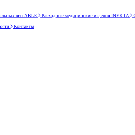
ральных вен ABLE
Расходные медицинские изделия INEKTA
С
ности
Контакты