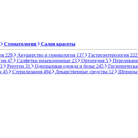
Стоматология
Салон красоты
ия
229
Акушерство и гинекология
137
Гастроэнтерология
222
гия
47
Салфетки инъекционные
23
Ортопедия
5
Переливани
3
Рентген
31
Одноразовая одежда и белье
245
Гигиеническа
ы
45
Стерилизация
494
Лекарственные средства
12
Шприц