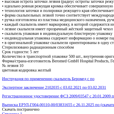
• высокая острота заточки лезвия (радиус остроты заточки режу
• идеально ровная режущая кромка обеспечивает совершенную 
• технология заточки и полировки режущего края обеспечивае
• форма скальпельных лезвий точно соответствует международ
• ручка изготовлена из пластика медицинского назначения, р
• каждый скальпель имеет маркировку, в которой содержится и
• лезвие скальпеля имеет прозрачный жёсткий защитный чехол
• скальпель упакован в индивидуальную блистерную упаковку
• индивидуальная упаковка содержит информацию о номере па
• в оригинальной упаковке скальпели ориентированы в одну ст
Стерилизовано радиационным способом
Срок годности: 5 лет
Количество в транспортной упаковке 500 шт., внутренняя ориги
Фирма/страна-изготовитель Beromed GmbH Hospital Products, Г
№ лезвия 10
цветовая кодировка желтый
Инструкция по применению скальпель Беромед с по
Экспертное заключение 2102035 с 03.02.2021 по 03.02.2031
Регистрационное удостоверение ФСЗ 2009/03547 с 20.01.2009 п
Выписка ЕРУЛ-Г004-00110-00/03831655 с 26.11.2025 по (скачат
Скачать постранично
Страница 1