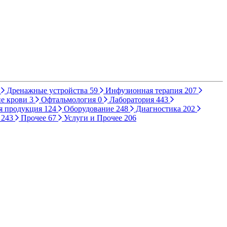
Дренажные устройства
59
Инфузионная терапия
207
е крови
3
Офтальмология
0
Лаборатория
443
я продукция
124
Оборудование
248
Диагностика
202
ы
243
Прочее
67
Услуги и Прочее
206