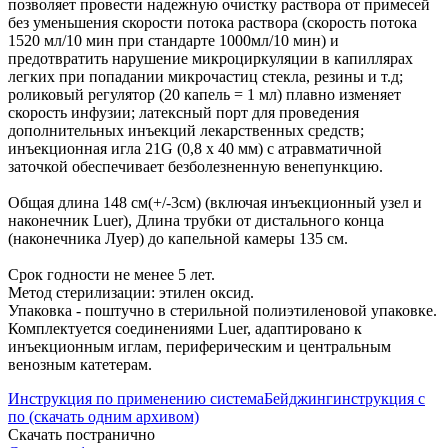
позволяет провести надежную очистку раствора от примесей
без уменьшения скорости потока раствора (скорость потока
1520 мл/10 мин при стандарте 1000мл/10 мин) и
предотвратить нарушение микроциркуляции в капиллярах
легких при попадании микрочастиц стекла, резины и т.д;
роликовый регулятор (20 капель = 1 мл) плавно изменяет
скорость инфузии; латексный порт для проведения
дополнительных инъекций лекарственных средств;
инъекционная игла 21G (0,8 x 40 мм) с атравматичной
заточкой обеспечивает безболезненную венепункцию.
Общая длина 148 см(+/-3см) (включая инъекционный узел и
наконечник Luer), Длина трубки от дистального конца
(наконечника Луер) до капельной камеры 135 см.
Срок годности не менее 5 лет.
Метод стерилизации: этилен оксид.
Упаковка - поштучно в стерильной полиэтиленовой упаковке.
Комплектуется соединениями Luer, адаптировано к
инъекционным иглам, периферическим и центральным
венозным катетерам.
Инструкция по применению системаБейджингинструкция с
по (скачать одним архивом)
Скачать постранично