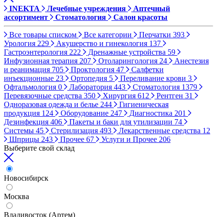
INEKTA
Лечебные учреждения
Аптечный
ассортимент
Стоматология
Салон красоты
Все товары списком
Все категории
Перчатки
393
Урология
229
Акушерство и гинекология
137
Гастроэнтерология
222
Дренажные устройства
59
Инфузионная терапия
207
Отоларингология
24
Анестезия
и реанимация
705
Проктология
47
Салфетки
инъекционные
23
Ортопедия
5
Переливание крови
3
Офтальмология
0
Лаборатория
443
Стоматология
1379
Перевязочные средства
350
Хирургия
612
Рентген
31
Одноразовая одежда и белье
244
Гигиеническая
продукция
124
Оборудование
247
Диагностика
201
Дезинфекция
406
Пакеты и баки для утилизации
74
Системы
45
Стерилизация
493
Лекарственные средства
12
Шприцы
243
Прочее
67
Услуги и Прочее
206
Выберите свой склад
Новосибирск
Москва
Владивосток (Артем)