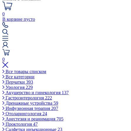
0
В корзине пусто
0
Все товары списком
Все категории
Перчатки
393
Урология
229
Акушерство и гинекология
137
Гастроэнтерология
222
Дренажные устройства
59
Инфузионная терапия
207
Отоларингология
24
Анестезия и реанимация
705
Проктология
47
Салфетки инъекционные
23