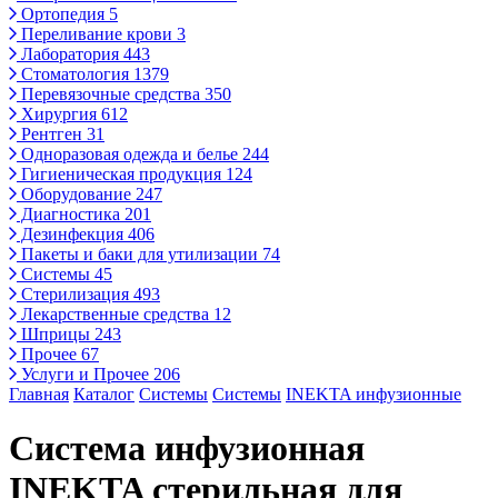
Ортопедия
5
Переливание крови
3
Лаборатория
443
Стоматология
1379
Перевязочные средства
350
Хирургия
612
Рентген
31
Одноразовая одежда и белье
244
Гигиеническая продукция
124
Оборудование
247
Диагностика
201
Дезинфекция
406
Пакеты и баки для утилизации
74
Системы
45
Стерилизация
493
Лекарственные средства
12
Шприцы
243
Прочее
67
Услуги и Прочее
206
Главная
Каталог
Системы
Системы
INEKTA инфузионные
Система инфузионная
INEKTA стерильная для