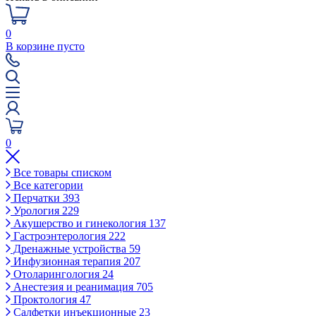
0
В корзине пусто
0
Все товары списком
Все категории
Перчатки
393
Урология
229
Акушерство и гинекология
137
Гастроэнтерология
222
Дренажные устройства
59
Инфузионная терапия
207
Отоларингология
24
Анестезия и реанимация
705
Проктология
47
Салфетки инъекционные
23