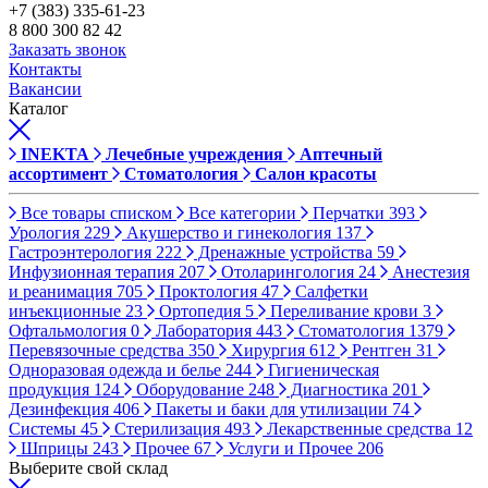
+7 (383) 335-61-23
8 800 300 82 42
Заказать звонок
Контакты
Вакансии
Каталог
INEKTA
Лечебные учреждения
Аптечный
ассортимент
Стоматология
Салон красоты
Все товары списком
Все категории
Перчатки
393
Урология
229
Акушерство и гинекология
137
Гастроэнтерология
222
Дренажные устройства
59
Инфузионная терапия
207
Отоларингология
24
Анестезия
и реанимация
705
Проктология
47
Салфетки
инъекционные
23
Ортопедия
5
Переливание крови
3
Офтальмология
0
Лаборатория
443
Стоматология
1379
Перевязочные средства
350
Хирургия
612
Рентген
31
Одноразовая одежда и белье
244
Гигиеническая
продукция
124
Оборудование
248
Диагностика
201
Дезинфекция
406
Пакеты и баки для утилизации
74
Системы
45
Стерилизация
493
Лекарственные средства
12
Шприцы
243
Прочее
67
Услуги и Прочее
206
Выберите свой склад