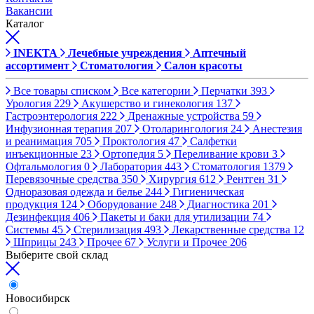
Вакансии
Каталог
INEKTA
Лечебные учреждения
Аптечный
ассортимент
Стоматология
Салон красоты
Все товары списком
Все категории
Перчатки
393
Урология
229
Акушерство и гинекология
137
Гастроэнтерология
222
Дренажные устройства
59
Инфузионная терапия
207
Отоларингология
24
Анестезия
и реанимация
705
Проктология
47
Салфетки
инъекционные
23
Ортопедия
5
Переливание крови
3
Офтальмология
0
Лаборатория
443
Стоматология
1379
Перевязочные средства
350
Хирургия
612
Рентген
31
Одноразовая одежда и белье
244
Гигиеническая
продукция
124
Оборудование
248
Диагностика
201
Дезинфекция
406
Пакеты и баки для утилизации
74
Системы
45
Стерилизация
493
Лекарственные средства
12
Шприцы
243
Прочее
67
Услуги и Прочее
206
Выберите свой склад
Новосибирск