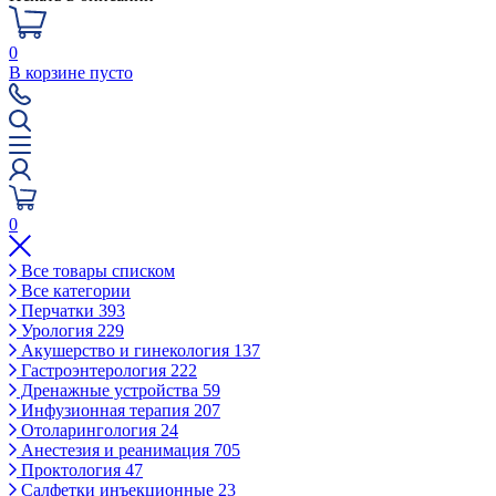
0
В корзине пусто
0
Все товары списком
Все категории
Перчатки
393
Урология
229
Акушерство и гинекология
137
Гастроэнтерология
222
Дренажные устройства
59
Инфузионная терапия
207
Отоларингология
24
Анестезия и реанимация
705
Проктология
47
Салфетки инъекционные
23