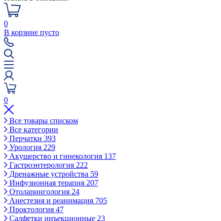
0
В корзине пусто
0
Все товары списком
Все категории
Перчатки
393
Урология
229
Акушерство и гинекология
137
Гастроэнтерология
222
Дренажные устройства
59
Инфузионная терапия
207
Отоларингология
24
Анестезия и реанимация
705
Проктология
47
Салфетки инъекционные
23