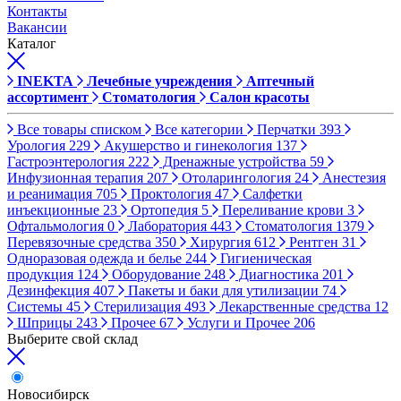
Контакты
Вакансии
Каталог
INEKTA
Лечебные учреждения
Аптечный
ассортимент
Стоматология
Салон красоты
Все товары списком
Все категории
Перчатки
393
Урология
229
Акушерство и гинекология
137
Гастроэнтерология
222
Дренажные устройства
59
Инфузионная терапия
207
Отоларингология
24
Анестезия
и реанимация
705
Проктология
47
Салфетки
инъекционные
23
Ортопедия
5
Переливание крови
3
Офтальмология
0
Лаборатория
443
Стоматология
1379
Перевязочные средства
350
Хирургия
612
Рентген
31
Одноразовая одежда и белье
244
Гигиеническая
продукция
124
Оборудование
248
Диагностика
201
Дезинфекция
407
Пакеты и баки для утилизации
74
Системы
45
Стерилизация
493
Лекарственные средства
12
Шприцы
243
Прочее
67
Услуги и Прочее
206
Выберите свой склад
Новосибирск