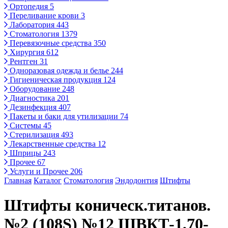
Ортопедия
5
Переливание крови
3
Лаборатория
443
Стоматология
1379
Перевязочные средства
350
Хирургия
612
Рентген
31
Одноразовая одежда и белье
244
Гигиеническая продукция
124
Оборудование
248
Диагностика
201
Дезинфекция
407
Пакеты и баки для утилизации
74
Системы
45
Стерилизация
493
Лекарственные средства
12
Шприцы
243
Прочее
67
Услуги и Прочее
206
Главная
Каталог
Стоматология
Эндодонтия
Штифты
Штифты коническ.титанов.
№2 (108S) №12 ШВКТ-1,70-