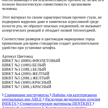
полную биологическую совместимость с организмом
человека.
Этот материал по своим характеристикам прочнее стали, не
подвержен коррозии даже в химически агрессивной среде
полости рта, не образует опасных соединений, не вызывает
аллергических реакций и обладает низкой теплоотдачей.
Соответствие размеров и цветокодов маркировки торца
привычным для врача стандартам создает дополнительное
удобство при установке штифта.
Артикул Цветокод
ШВКТ №1 (008S) ФИОЛЕТОВЫЙ
ШВКТ №2 (108S) БЕЛЫЙ
ШВКТ №3 (108L) БЕЛЫЙ
ШВКТ №4 (208S) ЖЕЛТЫЙ
ШКВТ №5 (208L) ЖЕЛТЫЙ
ШВКТ №6 (308S) КРАСНЫЙ
ШВКТ №7 (308L) КРАСНЫЙ
Сшивающие инструменты
Наборы для катетеризации
центральных вен ABLE
Расходные медицинские изделия
INEKTA
Стоматологические материалы DENTKIST
Аптечный ассортимент
Эндотрахеальные трубки