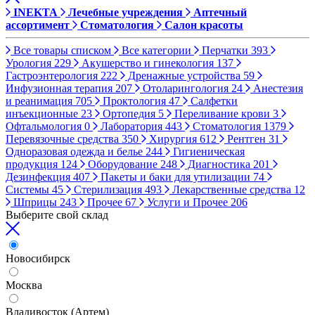
INEKTA
Лечебные учреждения
Аптечный
ассортимент
Стоматология
Салон красоты
Все товары списком
Все категории
Перчатки
393
Урология
229
Акушерство и гинекология
137
Гастроэнтерология
222
Дренажные устройства
59
Инфузионная терапия
207
Отоларингология
24
Анестезия
и реанимация
705
Проктология
47
Салфетки
инъекционные
23
Ортопедия
5
Переливание крови
3
Офтальмология
0
Лаборатория
443
Стоматология
1379
Перевязочные средства
350
Хирургия
612
Рентген
31
Одноразовая одежда и белье
244
Гигиеническая
продукция
124
Оборудование
248
Диагностика
201
Дезинфекция
407
Пакеты и баки для утилизации
74
Системы
45
Стерилизация
493
Лекарственные средства
12
Шприцы
243
Прочее
67
Услуги и Прочее
206
Выберите свой склад
Новосибирск
Москва
Владивосток (Артем)