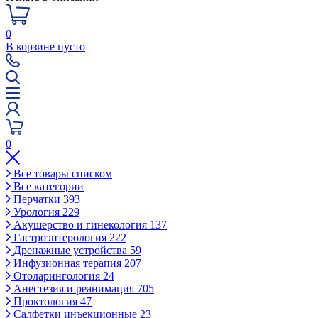
0
В корзине пусто
0
Все товары списком
Все категории
Перчатки
393
Урология
229
Акушерство и гинекология
137
Гастроэнтерология
222
Дренажные устройства
59
Инфузионная терапия
207
Отоларингология
24
Анестезия и реанимация
705
Проктология
47
Салфетки инъекционные
23