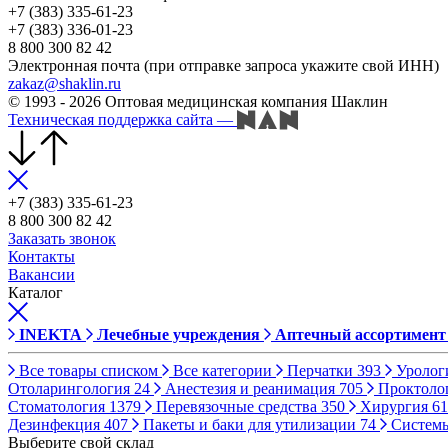
+7 (383) 335-61-23
+7 (383) 336-01-23
8 800 300 82 42
Электронная почта (при отправке запроса укажите свой ИНН)
zakaz@shaklin.ru
© 1993 - 2026 Оптовая медицинская компания Шаклин
Техническая поддержка сайта
—
+7 (383) 335-61-23
8 800 300 82 42
Заказать звонок
Контакты
Вакансии
Каталог
INEKTA
Лечебные учреждения
Аптечный ассортимент
Все товары списком
Все категории
Перчатки
393
Уролог
Отоларингология
24
Анестезия и реанимация
705
Проктоло
Стоматология
1379
Перевязочные средства
350
Хирургия
61
Дезинфекция
407
Пакеты и баки для утилизации
74
Систем
Выберите свой склад