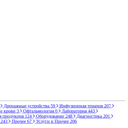
Дренажные устройства
59
Инфузионная терапия
207
е крови
3
Офтальмология
0
Лаборатория
443
я продукция
124
Оборудование
248
Диагностика
201
ы
243
Прочее
67
Услуги и Прочее
206