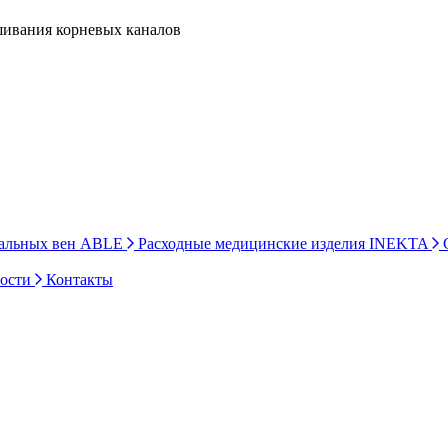
ивания корневых каналов
ральных вен ABLE
Расходные медицинские изделия INEKTA
С
ности
Контакты