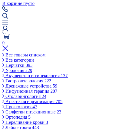
В корзине пусто
0
Все товары списком
Все категории
Перчатки
393
Урология
229
Акушерство и гинекология
137
Гастроэнтерология
222
Дренажные устройства
59
Инфузионная терапия
207
Отоларингология
24
Анестезия и реанимация
705
Проктология
47
Салфетки инъекционные
23
Ортопедия
5
Переливание крови
3
Лаборатория
443