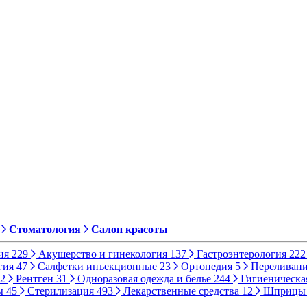
Стоматология
Салон красоты
ия
229
Акушерство и гинекология
137
Гастроэнтерология
222
гия
47
Салфетки инъекционные
23
Ортопедия
5
Переливани
2
Рентген
31
Одноразовая одежда и белье
244
Гигиеническа
ы
45
Стерилизация
493
Лекарственные средства
12
Шприц