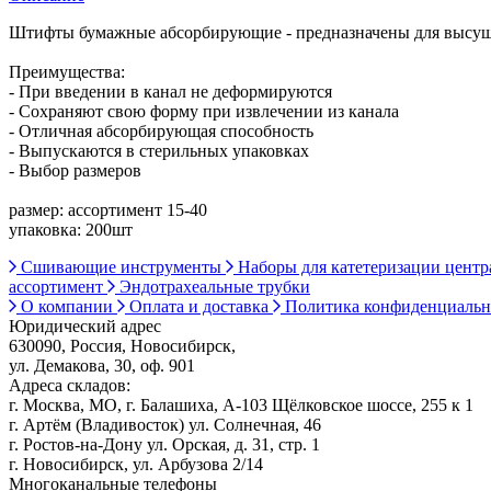
Штифты бумажные абсорбирующие - предназначены для высуш
Преимущества:
- При введении в канал не деформируются
- Сохраняют свою форму при извлечении из канала
- Отличная абсорбирующая способность
- Выпускаются в стерильных упаковках
- Выбор размеров
размер: ассортимент 15-40
упаковка: 200шт
Сшивающие инструменты
Наборы для катетеризации цент
ассортимент
Эндотрахеальные трубки
О компании
Оплата и доставка
Политика конфиденциаль
Юридический адрес
630090, Россия, Новосибирск,
ул. Демакова, 30, оф. 901
Адреса складов:
г. Москва, МО, г. Балашиха, А-103 Щёлковское шоссе, 255 к 1
г. Артём (Владивосток) ул. Солнечная, 46
г. Ростов-на-Дону ул. Орская, д. 31, стр. 1
г. Новосибирск, ул. Арбузова 2/14
Многоканальные телефоны