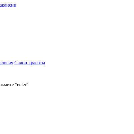
акансии
ология
Салон красоты
ажмите "enter"