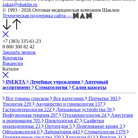
zakaz@shaklin.ru
© 1993 - 2026 Оптовая медицинская компания Шаклин
Техническая поддержка сайта
—
+7 (383) 335-61-23
8 800 300 82 42
Заказать звонок
Контакты
Вакансии
Каталог
INEKTA
Лечебные учреждения
Аптечный
ассортимент
Стоматология
Салон красоты
Все товары списком
Все категории
Перчатки
393
Урология
229
Акушерство и гинекология
137
Гастроэнтерология
222
Дренажные устройства
59
Инфузионная терапия
207
Отоларингология
24
Анестезия
и реанимация
705
Проктология
47
Салфетки
инъекционные
23
Ортопедия
5
Переливание крови
3
Офтальмология
0
Лаборатория
443
Стоматология
1379
Перевязочные средства
350
Хирургия
613
Рентген
31