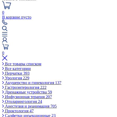
0
В корзине пусто
0
Все товары списком
Все категории
Перчатки
393
Урология
229
Акушерство и гинекология
137
Гастроэнтерология
222
Дренажные устройства
59
Инфузионная терапия
207
Отоларингология
24
Анестезия и реанимация
705
Проктология
47
Салфетки инъекционные
23