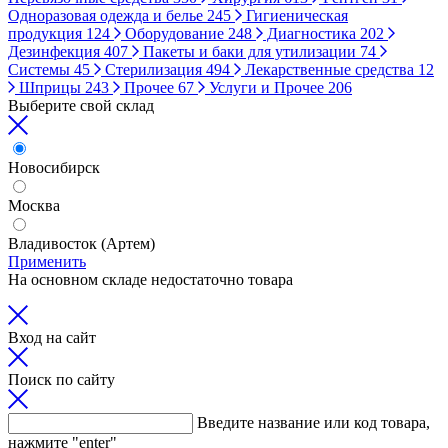
Одноразовая одежда и белье
245
Гигиеническая
продукция
124
Оборудование
248
Диагностика
202
Дезинфекция
407
Пакеты и баки для утилизации
74
Системы
45
Стерилизация
494
Лекарственные средства
12
Шприцы
243
Прочее
67
Услуги и Прочее
206
Выберите свой склад
Новосибирск
Москва
Владивосток (Артем)
Применить
На основном складе недостаточно товара
Вход на сайт
Поиск по сайту
Введите название или код товара,
нажмите "enter"