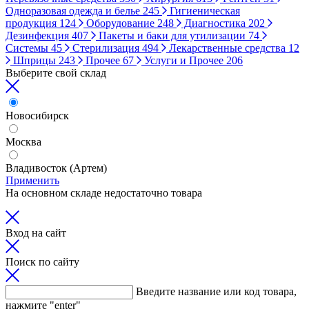
Одноразовая одежда и белье
245
Гигиеническая
продукция
124
Оборудование
248
Диагностика
202
Дезинфекция
407
Пакеты и баки для утилизации
74
Системы
45
Стерилизация
494
Лекарственные средства
12
Шприцы
243
Прочее
67
Услуги и Прочее
206
Выберите свой склад
Новосибирск
Москва
Владивосток (Артем)
Применить
На основном складе недостаточно товара
Вход на сайт
Поиск по сайту
Введите название или код товара,
нажмите "enter"