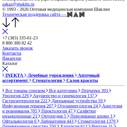
zakaz@shaklin.ru
© 1993 - 2026 Оптовая медицинская компания Шаклин
Техническая поддержка сайта
—
+7 (383) 335-61-23
8 800 300 82 42
Заказать звонок
Контакты
Вакансии
Каталог
INEKTA
Лечебные учреждения
Аптечный
ассортимент
Стоматология
Салон красоты
Все товары списком
Все категории
Перчатки
393
Урология
229
Акушерство и гинекология
137
Гастроэнтерология
222
Дренажные устройства
59
Инфузионная терапия
207
Отоларингология
24
Анестезия
и реанимация
705
Проктология
47
Салфетки
инъекционные
23
Ортопедия
5
Переливание крови
3
Офтальмология
0
Лаборатория
443
Стоматология
1379
Перевязочные средства
350
Хирургия
613
Рентген
31