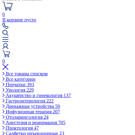
0
В корзине пусто
0
Все товары списком
Все категории
Перчатки
393
Урология
229
Акушерство и гинекология
137
Гастроэнтерология
222
Дренажные устройства
59
Инфузионная терапия
207
Отоларингология
24
Анестезия и реанимация
705
Проктология
47
Салфетки инъекционные
23