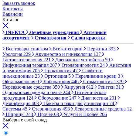
Заказать звонок
Контакты
Вакансии
Каталог
INEKTA
Лечебные учреждения
Аптечный
ассортимент
Стоматология
Салон красоты
Все товары списком
Все категории
Перчатки
393
Урология
229
Акушерство и гинекология
137
Гастроэнтерология
221
Дренажные устройства
59
Инфузионная терапия
207
Отоларингология
24
Анестезия
и реанимация
705
Проктология
47
Салфетки
инъекционные
23
Ортопедия
5
Переливание крови
3
Офтальмология
0
Лаборатория
446
Стоматология
1379
Перевязочные средства
350
Хирургия
612
Рентген
31
Одноразовая одежда и белье
244
Гигиеническая
продукция
124
Оборудование
247
Диагностика
201
Дезинфекция
403
Пакеты и баки для утилизации
74
Системы
45
Стерилизация
493
Лекарственные средства
12
Шприцы
243
Прочее
68
Услуги и Прочее
206
Выберите свой склад