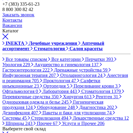
+7 (383) 335-61-23
8 800 300 82 42
Заказать звонок
Контакты
Вакансии
Каталог
INEKTA
Лечебные учреждения
Аптечный
ассортимент
Стоматология
Салон красоты
Все товары списком
Все категории
Перчатки
393
Урология
229
Акушерство и гинекология
137
Гастроэнтерология
222
Дренажные устройства
59
Инфузионная терапия
207
Отоларингология
24
Анестезия
и реанимация
705
Проктология
47
Салфетки
инъекционные
23
Ортопедия
5
Переливание крови
3
Офтальмология
0
Лаборатория
443
Стоматология
1379
Перевязочные средства
350
Хирургия
613
Рентген
31
Одноразовая одежда и белье
245
Гигиеническая
продукция
124
Оборудование
248
Диагностика
202
Дезинфекция
407
Пакеты и баки для утилизации
74
Системы
45
Стерилизация
494
Лекарственные средства
12
Шприцы
243
Прочее
67
Услуги и Прочее
206
Выберите свой склад