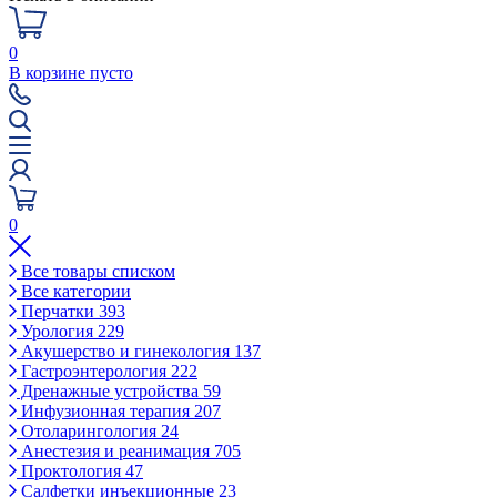
0
В корзине пусто
0
Все товары списком
Все категории
Перчатки
393
Урология
229
Акушерство и гинекология
137
Гастроэнтерология
222
Дренажные устройства
59
Инфузионная терапия
207
Отоларингология
24
Анестезия и реанимация
705
Проктология
47
Салфетки инъекционные
23