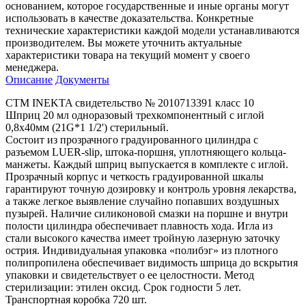
основанием, которое государственные и иные органы могут
использовать в качестве доказательства. Конкретные
технические характеристики каждой модели устанавливаются
производителем. Вы можете уточнить актуальные
характеристики товара на текущий момент у своего
менеджера.
Описание
Документы
СТМ INEKTA свидетельство № 2010713391 класс 10
Шприц 20 мл одноразовый трехкомпонентный с иглой
0,8х40мм (21G*1 1/2') стерильный.
Состоит из прозрачного градуированного цилиндра с
разъемом LUER-slip, штока-поршня, уплотняющего кольца-
манжеты. Каждый шприц выпускается в комплекте с иглой.
Прозрачный корпус и четкость градуированной шкалы
гарантируют точную дозировку и контроль уровня лекарства,
а также легкое выявление случайно попавших воздушных
пузырей. Наличие силиконовой смазки на поршне и внутри
полости цилиндра обеспечивает плавность хода. Игла из
стали высокого качества имеет тройную лазерную заточку
острия. Индивидуальная упаковка «полибэг» из плотного
полипропилена обеспечивает видимость шприца до вскрытия
упаковки и свидетельствует о ее целостности. Метод
стерилизации: этилен оксид. Срок годности 5 лет.
Транспортная коробка 720 шт.