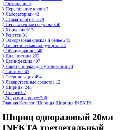
Ортопедия
5
Переливание крови
3
Лаборатория
443
Стоматология
1379
Перевязочные средства
350
Хирургия
613
Рентген
31
Одноразовая одежда и белье
245
Гигиеническая продукция
124
Оборудование
248
Диагностика
202
Дезинфекция
407
Пакеты и баки для утилизации
74
Системы
45
Стерилизация
494
Лекарственные средства
12
Шприцы
243
Прочее
67
Услуги и Прочее
206
Главная
Каталог
Шприцы
Шприцы
INEKTA
Шприц одноразовый 20мл
INEKTA трехдетальный