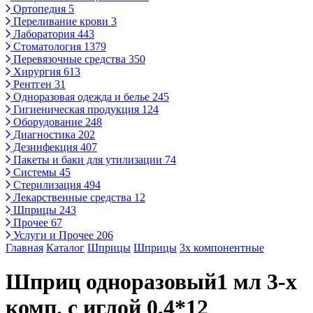
Ортопедия
5
Переливание крови
3
Лаборатория
443
Стоматология
1379
Перевязочные средства
350
Хирургия
613
Рентген
31
Одноразовая одежда и белье
245
Гигиеническая продукция
124
Оборудование
248
Диагностика
202
Дезинфекция
407
Пакеты и баки для утилизации
74
Системы
45
Стерилизация
494
Лекарственные средства
12
Шприцы
243
Прочее
67
Услуги и Прочее
206
Главная
Каталог
Шприцы
Шприцы
3х компонентные
Шприц одноразовый1 мл 3-х
комп. с иглой 0,4*12