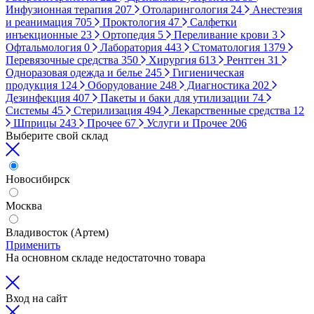
Инфузионная терапия
207
Отоларингология
24
Анестезия
и реанимация
705
Проктология
47
Салфетки
инъекционные
23
Ортопедия
5
Переливание крови
3
Офтальмология
0
Лаборатория
443
Стоматология
1379
Перевязочные средства
350
Хирургия
613
Рентген
31
Одноразовая одежда и белье
245
Гигиеническая
продукция
124
Оборудование
248
Диагностика
202
Дезинфекция
407
Пакеты и баки для утилизации
74
Системы
45
Стерилизация
494
Лекарственные средства
12
Шприцы
243
Прочее
67
Услуги и Прочее
206
Выберите свой склад
Новосибирск
Москва
Владивосток (Артем)
Применить
На основном складе недостаточно товара
Вход на сайт