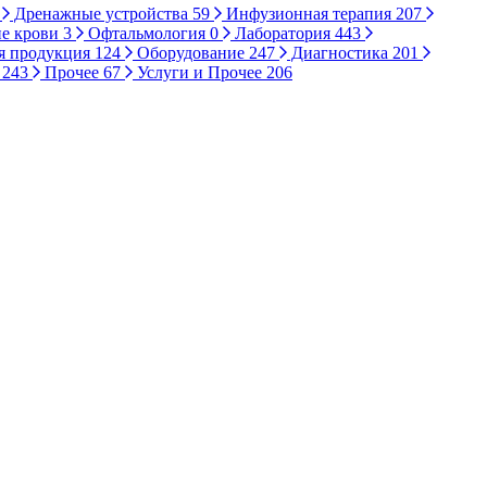
Дренажные устройства
59
Инфузионная терапия
207
е крови
3
Офтальмология
0
Лаборатория
443
я продукция
124
Оборудование
247
Диагностика
201
ы
243
Прочее
67
Услуги и Прочее
206