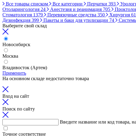
Все товары списком
Все категории
Перчатки
393
Уролог
Отоларингология
24
Анестезия и реанимация
705
Проктоло
Стоматология
1379
Перевязочные средства
350
Хирургия
61
Дезинфекция
399
Пакеты и баки для утилизации
74
Систем
Выберите свой склад
Новосибирск
Москва
Владивосток (Артем)
Применить
На основном складе недостаточно товара
Вход на сайт
Поиск по сайту
Введите название или код товара, н
Точное соответствие