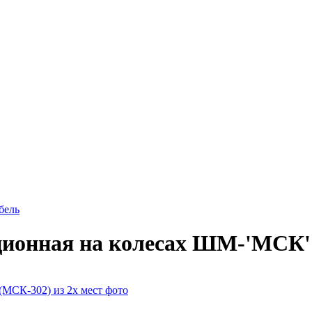
бель
ионная на колесах ШМ-'МСК' 