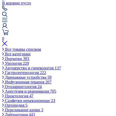
В корзине пусто
0
Все товары списком
Все категории
Перчатки
393
Урология
229
Акушерство и гинекология
137
Гастроэнтерология
222
Дренажные устройства
59
Инфузионная терапия
207
Отоларингология
24
Анестезия и реанимация
705
Проктология
47
Салфетки инъекционные
23
Ортопедия
5
Переливание крови
3
Лаборатория
443