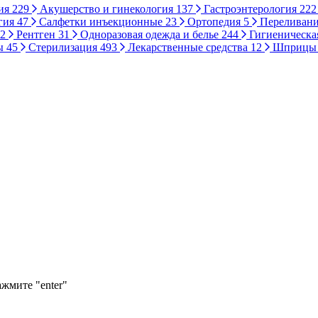
ия
229
Акушерство и гинекология
137
Гастроэнтерология
222
гия
47
Салфетки инъекционные
23
Ортопедия
5
Переливани
2
Рентген
31
Одноразовая одежда и белье
244
Гигиеническа
ы
45
Стерилизация
493
Лекарственные средства
12
Шприц
ажмите "enter"