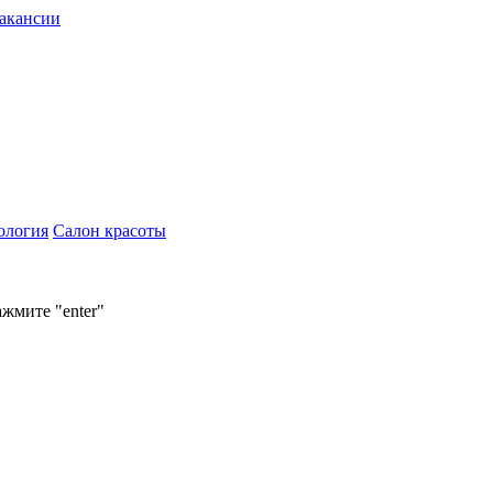
акансии
ология
Салон красоты
ажмите "enter"