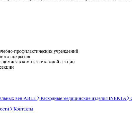
лечебно-профилактических учреждений
рного покрытия
ющимися в комплекте каждой секции
 секции
ральных вен ABLE
Расходные медицинские изделия INEKTA
С
ности
Контакты